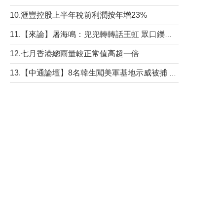
10.滙豐控股上半年稅前利潤按年增23%
11.【來論】屠海鳴：兜兜轉轉話王虹 眾口鑠金“一邊倒”
12.七月香港總雨量較正常值高超一倍
13.【中通論壇】8名韓生闖美軍基地示威被捕 韓國年輕人反美情緒從何而來？