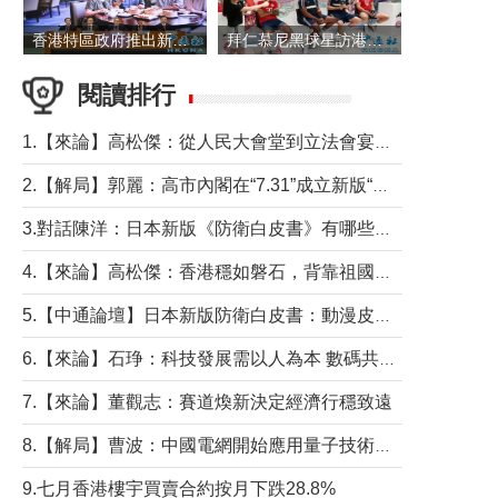
香港特區政府推出新一批銀色債券 每手1萬元保底息4.25厘
拜仁慕尼黑球星訪港 與球迷近距離互動
閱讀排行
1.【來論】高松傑：從人民大會堂到立法會宴會廳——香港管治新範式的完整拼圖
2.【解局】郭麗：高市內閣在“7.31”成立新版“特高課”意欲何為？
3.對話陳洋：日本新版《防衛白皮書》有哪些點值得警惕？
4.【來論】高松傑：香港穩如磐石，背靠祖國才是真正的“終極護城河”
5.【中通論壇】日本新版防衛白皮書：動漫皮包藏不住軍國野心
6.【來論】石琤：科技發展需以人為本 數碼共融不應讓長者放棄傳統生活方式
7.【來論】董觀志：賽道煥新決定經濟行穩致遠
8.【解局】曹波：中國電網開始應用量子技術，以後會不再停電嗎？
9.七月香港樓宇買賣合約按月下跌28.8%