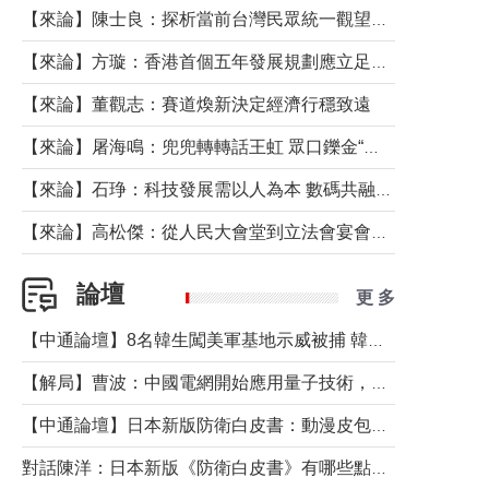
【來論】陳士良：探析當前台灣民眾統一觀望心態的深層成因
【來論】方璇：香港首個五年發展規劃應立足民生務實前行
【來論】董觀志：賽道煥新決定經濟行穩致遠
【來論】屠海鳴：兜兜轉轉話王虹 眾口鑠金“一邊倒”
【來論】石琤：科技發展需以人為本 數碼共融不應讓長者放棄傳統生活方式
【來論】高松傑：從人民大會堂到立法會宴會廳——香港管治新範式的完整拼圖
論壇
更 多
【中通論壇】8名韓生闖美軍基地示威被捕 韓國年輕人反美情緒從何而來？
【解局】曹波：中國電網開始應用量子技術，以後會不再停電嗎？
【中通論壇】日本新版防衛白皮書：動漫皮包藏不住軍國野心
對話陳洋：日本新版《防衛白皮書》有哪些點值得警惕？