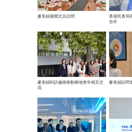
麥美娟展開北京訪問
香港民青局
合作
​麥美娟到訪越南推動兩地青年相互交
麥美娟訪問
流