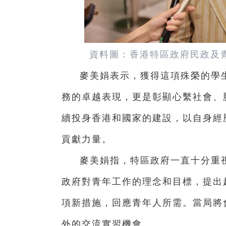
資料圖：香港特區政府民政及
麥美娟表示，獲得這項殊榮的學
務的卓越表現，更是彰顯心繫社會、
續投身香港和國家的建設，以自身經
貢獻力量。
麥美娟指，特區政府一直十分重視
政府對青年工作的理念和目標，提出超
項新措施，回應青年人所需。當局將
外的交流實習機會。