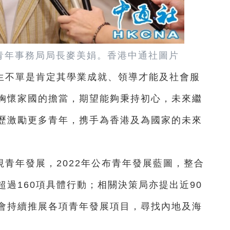
青年事務局局長麥美娟。香港中通社圖片
生不單是肯定其學業成就、領導才能及社會服
胸懷家國的擔當，期望能夠秉持初心，未來繼
歷激勵更多青年，携手為香港及為國家的未來
青年發展，2022年公布青年發展藍圖，整合
過160項具體行動；相關決策局亦提出近90
會持續推展各項青年發展項目，尋找內地及海