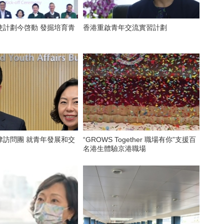
使計劃今啓動 發掘培育青
香港重啟青年交流實習計劃
津訪問團 就青年發展和交
“GROWS Together 職場有你”支援百
名港生體驗京港職場