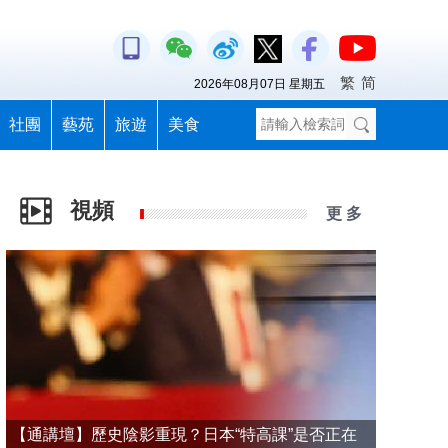
繁
简
2026年08月07日 星期五
社團
藝苑
旅遊
美食
視頻
更 多
【通講壇】歷史陰影重現？日本“特高課”是否正在