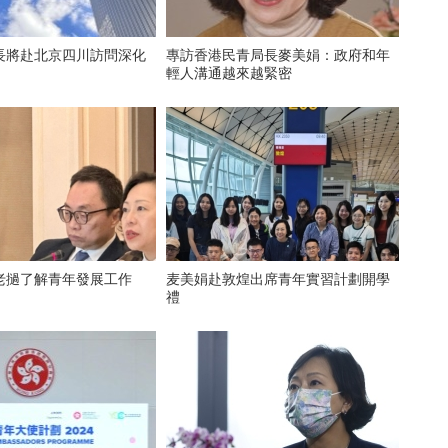
長將赴北京四川訪問深化
專訪香港民青局長麥美娟：政府和年
輕人溝通越來越緊密
老撾了解青年發展工作
麦美娟赴敦煌出席青年實習計劃開學
禮