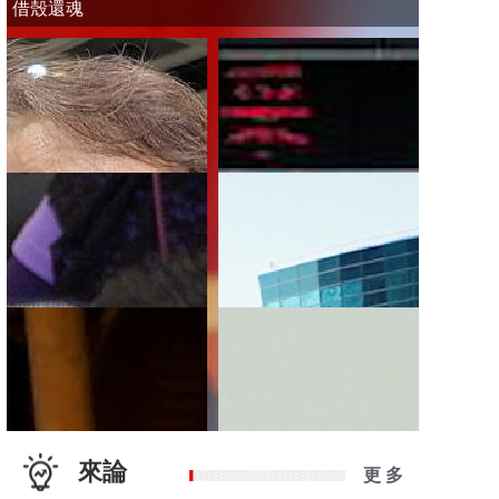
借殼還魂
來論
更 多