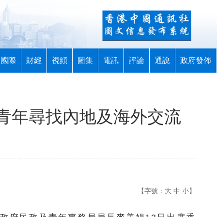
國際
財經
視頻
圖集
電訊
評論
通說
政府發佈
青年尋找內地及海外交流
【字號：
大
中
小
】