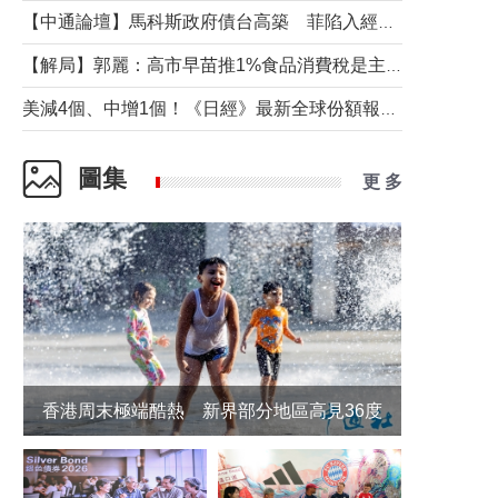
【中通論壇】馬科斯政府債台高築 菲陷入經濟困境與南海對抗惡循環？
【解局】郭麗：高市早苗推1%食品消費稅是主動作為還是被迫“飲鴆止渴”
美減4個、中增1個！《日經》最新全球份額報告透露了什麼？
圖集
更 多
香港周末極端酷熱 新界部分地區高見36度