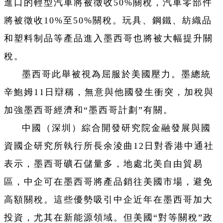
進口的輕型汽車將被徵收50%關稅，汽車零部件
將被徵收10%至50%關稅。玩具、鋼鐵、紡織品
和塑料制品等產品進入墨西哥也將被大幅提升關
稅。
墨西哥此舉被視為屈服於美國壓力。墨總統
辛鮑姆11日辯稱，無意與他國發生衝突，加稅與
加強墨西哥經濟和“墨西哥計劃”有關。
中國（深圳）綜合開發研究院金融發展與國
資國企研究所執行所長余淩曲12日對香港中通社
表示，墨西哥礦石儲量多，地處北美自由貿易
區，中企可在墨西哥將產品銷往美國市場，避免
高額關稅。這些優勢吸引中企近年在墨西哥加大
投資，尤其在新能源領域。但美國“對等關稅”政