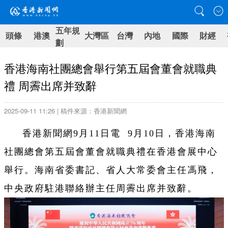
五年規
頭條
港澳
大灣區
台灣
內地
國際
財經
劃
香港海南社團總會舉行第五屆會董會就職典
禮 周霽出席并致辭
2025-09-11 11:26 | 稿件來源：香港新聞網
香港新聞網9月11日電 9月10日，香港海南
社團總會第五屆會董會就職典禮在香港會展中心
舉行。海南省委書記、省人大常委會主任馮飛，
中央政府駐港聯絡辦主任周霽出席并致辭。