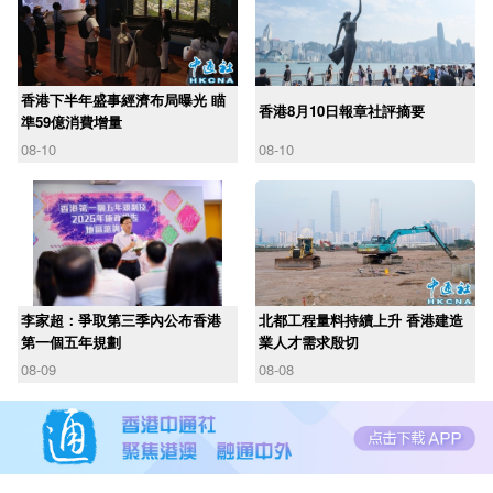
香港下半年盛事經濟布局曝光 瞄
香港8月10日報章社評摘要
準59億消費增量
08-10
08-10
李家超：爭取第三季內公布香港
北都工程量料持續上升 香港建造
第一個五年規劃
業人才需求殷切
08-09
08-08