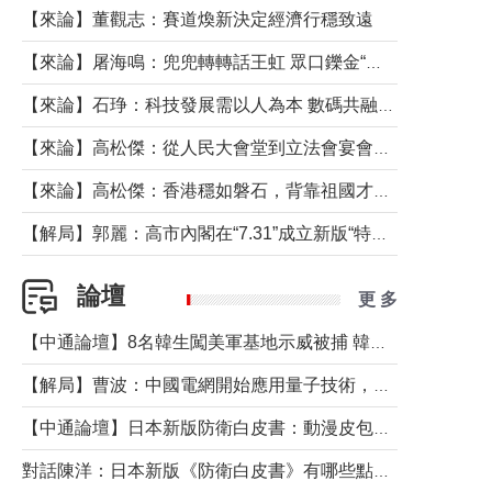
【來論】董觀志：賽道煥新決定經濟行穩致遠
【來論】屠海鳴：兜兜轉轉話王虹 眾口鑠金“一邊倒”
【來論】石琤：科技發展需以人為本 數碼共融不應讓長者放棄傳統生活方式
【來論】高松傑：從人民大會堂到立法會宴會廳——香港管治新範式的完整拼圖
【來論】高松傑：香港穩如磐石，背靠祖國才是真正的“終極護城河”
【解局】郭麗：高市內閣在“7.31”成立新版“特高課”意欲何為？
論壇
更 多
【中通論壇】8名韓生闖美軍基地示威被捕 韓國年輕人反美情緒從何而來？
【解局】曹波：中國電網開始應用量子技術，以後會不再停電嗎？
【中通論壇】日本新版防衛白皮書：動漫皮包藏不住軍國野心
對話陳洋：日本新版《防衛白皮書》有哪些點值得警惕？