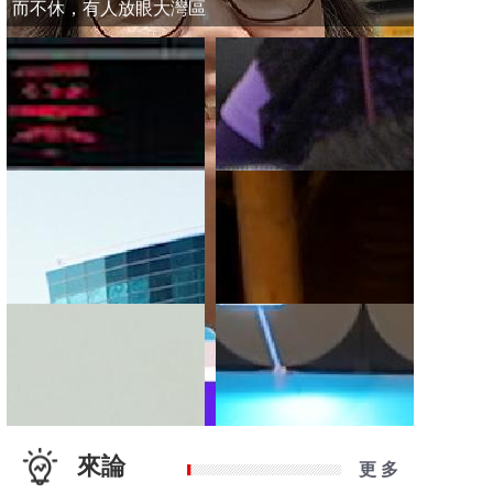
而不休，有人放眼大灣區
來論
更 多