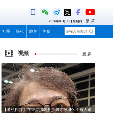
繁
简
2026年08月06日 星期四
社團
藝苑
旅遊
美食
視頻
更 多
【通視街採】在香港攢夠多少錢才敢退休？有人退