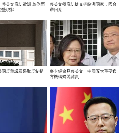
：蔡英文竄訪歐洲 慾側面
蔡英文擬竄訪捷克等歐洲國家，國台
碰壁現狀
辦回應
美國反華議員采取反制措
麥卡錫會見蔡英文 中國五大重要官
方機構齊聲譴責