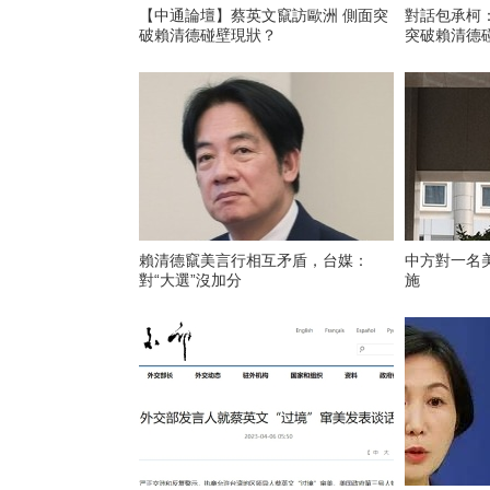
【中通論壇】蔡英文竄訪歐洲 側面突
對話包承柯
破賴清德碰壁現狀？
突破賴清德
賴清德竄美言行相互矛盾，台媒：
中方對一名
對“大選”沒加分
施