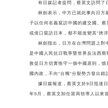
有日媒記者提問，蔡英文訪問了
林劍表示，中方已就此事向日方嚴
子以任何名義竄訪中國的建交國。蔡
或借口竄訪日本，都不能改變其“挾
林劍指出，日方在台灣問題上對
是中國人民抗日戰爭暨世界反法西斯戰
敦促日方切實恪守一個中國原則，慎
國內政，不向“台獨”分裂勢力發出錯
據日媒報道，蔡英文於9日抵達日本
年5月，蔡英文卸任當局領導人以來