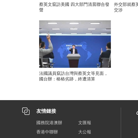
蔡英文竄訪美國 四大部門清晨聯合發
外交部就蔡
聲
交涉
法國議員竄訪台灣與蔡英文等見面，
國台辦：樁樁劣跡，終遭清算
友情鏈接
國務院港澳辦
文匯報
香港中聯辦
大公報