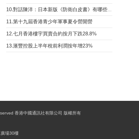
10.對話陳洋：日本新版《防衛白皮書》有哪些點值得警惕？
11.第十九屆香港青少年軍事夏令營開營
12.七月香港樓宇買賣合約按月下跌28.8%
13.滙豐控股上半年稅前利潤按年增23%
ights Reserved 香港中國通訊社有限公司 版權所有
廣場30樓