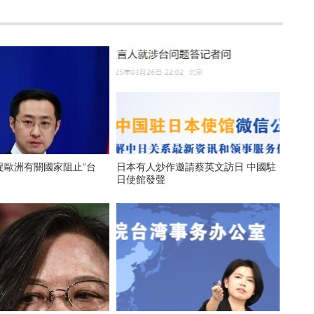
促歐洲有關國家阻止“台
日本有人炒作邀請蔡英文訪日 中國駐
日使館發聲