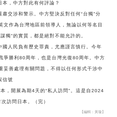
日本，中方對此有何評論？
肅交涉和警示。中方堅決反對任何“台獨”分
英文作為台灣地區前領導人，無論以何等名目
洋謀獨”的實質，都是絕對不能允許的。
中國人民負有歷史罪責，尤應謹言慎行。今年
爭勝利80周年，也是台灣光復80周年。中方
重妥善處理有關問題，不得以任何形式干涉中
誤信號
，開展為期4天的“私人訪問”。這是自2024
首次訪問日本。（完）
【編輯：黃璇】