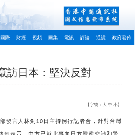
國際
財經
視頻
圖集
電訊
評論
通說
政府發佈
竄訪日本：堅決反對
【字號：
大
中
小
】
交部發言人林劍10日主持例行記者會，針對台灣
林劍表示，中方已就此事向日方嚴肅交涉和警