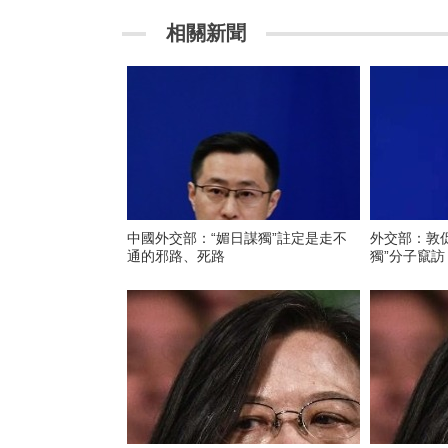
相關新聞
中國外交部：“媚日謀獨”註定是走不
外交部：敦
通的邪路、死路
獨”分子竄訪