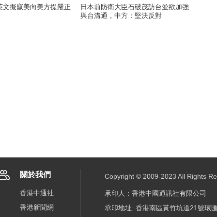
英文擬竄美向美方提嚴正
日本前防衛大臣石破茂訪台並欲加強
與台溝通，中方：堅決反對
關於我們
Copyright © 2009-2023 All R
香港中通社
承印人：香港中國通訊社有限公司
香港新聞網
承印地址: 香港南區黃竹坑道21號環匯