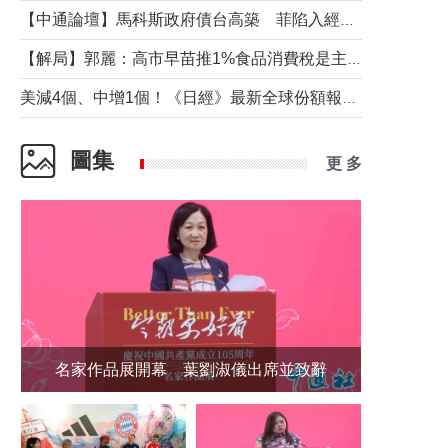
【中通論壇】馬科斯政府債台高築 菲陷入經濟困境與南海對抗惡循環？
【解局】郭麗：高市早苗推1%食品消費稅是主動作為還是被迫“飲鴆止渴”
美減4個、中增1個！《日經》最新全球份額報告透露了什麼？
圖集
更 多
名家作品展開幕 葉劉淑儀出席並致辭