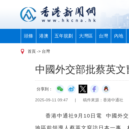
頭條
港澳
五年規劃
大灣區
台灣
內地
首頁
-> 台灣
中國外交部批蔡英文
分享到：
2025-09-11 09:47
|
稿件來源：香港中通社
香港中通社9月10日電 中國外
地區前領導人蔡英文竄訪日本一事，