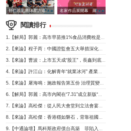
拜仁慕尼黑球星訪港 與球迷近距離互動
名家作品展開幕 羅淑佩出席並致辭
閱讀排行
1.【解局】郭麗：高市早苗推1%食品消費稅是主動作為還是被迫“飲鴆止渴”
2.【來論】程子芮：中國證監會五大舉措深化內地香港資本市場合作
3.【來論】曹波：上市五天成“股王”，長鑫到底做對什麼了？
4.【來論】許江山：化解青年“就業冰河” 產業升級與過渡支援須雙軌並行
5.【來論】屠海鳴：施政報告第五份 治理質變脈絡清
6.【解局】郭麗：高市內閣在“7.31”成立新版“特高課”意欲何為？
7.【來論】高松傑：從人民大會堂到立法會宴會廳——香港管治新範式的完整拼圖
8.【來論】高松傑：香港穩如磐石，背靠祖國才是真正的“終極護城河”
9.【中通論壇】馬科斯政府債台高築 菲陷入經濟困境與南海對抗惡循環？