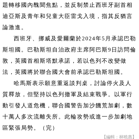
題轉移國內醜聞焦點，並反制禁止西班牙副首相
迪亞斯及青年和兒童大臣雷戈入境，指其反猶言
論激進。
西班牙、挪威及愛爾蘭於2024年5月承認巴勒
斯坦國。巴勒斯坦自治政府主席阿巴斯9日訪問倫
敦，英國首相斯塔默承諾，若以色列不改變做
法，英國將於聯合國大會前承認巴勒斯坦國。
哈馬斯表示願意重返談判桌，討論停火及人
質釋放，但堅持以色列撤軍及結束戰爭。以軍行
動引發人道危機，聯合國警告加沙饑荒加劇，數
十萬人多次流離失所。此輪攻勢或進一步加劇地
區緊張局勢。（完）
【編輯：林曉惠】