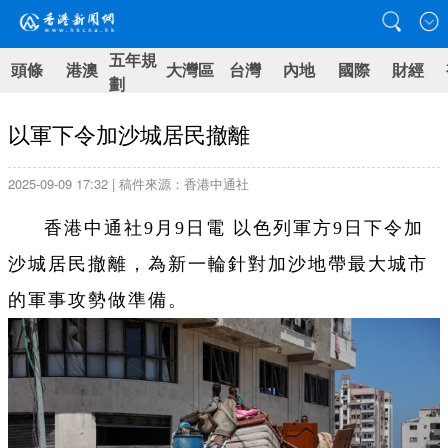
五年規
頭條
港澳
大灣區
台灣
內地
國際
財經
劃
以軍下令加沙城居民撤離
2025-09-09 17:32 | 稿件來源：香港中通社
香港中通社9月9日電 以色列軍方9日下令加
沙城居民撤離，為新一輪針對加沙地帶最大城市
的軍事攻勢做準備。