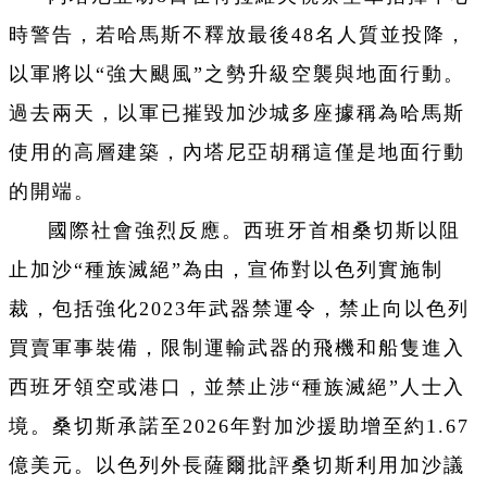
時警告，若哈馬斯不釋放最後48名人質並投降，
以軍將以“強大颶風”之勢升級空襲與地面行動。
過去兩天，以軍已摧毀加沙城多座據稱為哈馬斯
使用的高層建築，內塔尼亞胡稱這僅是地面行動
的開端。
國際社會強烈反應。西班牙首相桑切斯以阻
止加沙“種族滅絕”為由，宣佈對以色列實施制
裁，包括強化2023年武器禁運令，禁止向以色列
買賣軍事裝備，限制運輸武器的飛機和船隻進入
西班牙領空或港口，並禁止涉“種族滅絕”人士入
境。桑切斯承諾至2026年對加沙援助增至約1.67
億美元。以色列外長薩爾批評桑切斯利用加沙議