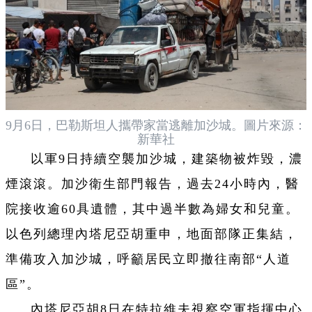
9月6日，巴勒斯坦人攜帶家當逃離加沙城。圖片來源：
新華社
以軍9日持續空襲加沙城，建築物被炸毀，濃
煙滾滾。加沙衛生部門報告，過去24小時內，醫
院接收逾60具遺體，其中過半數為婦女和兒童。
以色列總理內塔尼亞胡重申，地面部隊正集結，
準備攻入加沙城，呼籲居民立即撤往南部“人道
區”。
內塔尼亞胡8日在特拉維夫視察空軍指揮中心