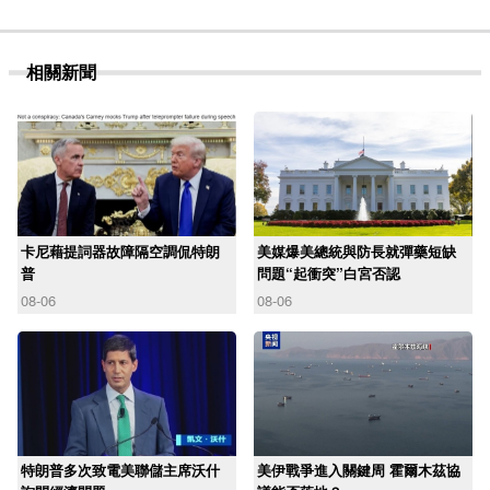
相關新聞
卡尼藉提詞器故障隔空調侃特朗
美媒爆美總統與防長就彈藥短缺
普
問題“起衝突”白宮否認
08-06
08-06
特朗普多次致電美聯儲主席沃什
美伊戰爭進入關鍵周 霍爾木茲協