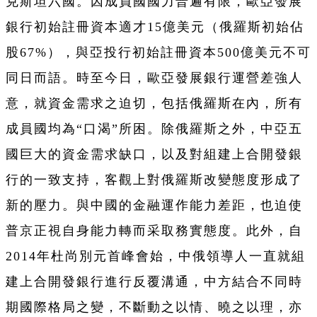
克斯坦六國。因成員國國力普遍有限，歐亞發展
銀行初始註冊資本適才15億美元（俄羅斯初始佔
股67%），與亞投行初始註冊資本500億美元不可
同日而語。時至今日，歐亞發展銀行運營差強人
意，就資金需求之迫切，包括俄羅斯在內，所有
成員國均為“口渴”所困。除俄羅斯之外，中亞五
國巨大的資金需求缺口，以及對組建上合開發銀
行的一致支持，客觀上對俄羅斯改變態度形成了
新的壓力。與中國的金融運作能力差距，也迫使
普京正視自身能力轉而采取務實態度。此外，自
2014年杜尚別元首峰會始，中俄領導人一直就組
建上合開發銀行進行反覆溝通，中方結合不同時
期國際格局之變，不斷動之以情、曉之以理，亦