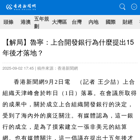
五年規
頭條
港澳
大灣區
台灣
內地
國際
財經
劃
【解局】魯寧：上合開發銀行為什麼提出15
年後才落地？
2025-09-02 17:45 | 稿件來源：香港新聞網
香港新聞網9月2日電 （記者 王少喆）上合
組織天津峰會於昨日（1日）落幕。在會議所取得
的成果中，關於成立上合組織開發銀行的決定，
受到了海內外的廣泛關注。有媒體認為，這一銀
行的成立，是為了摸索建立一張非美元的結算
網。也有媒體關注，這一倡議在提出十五年後才