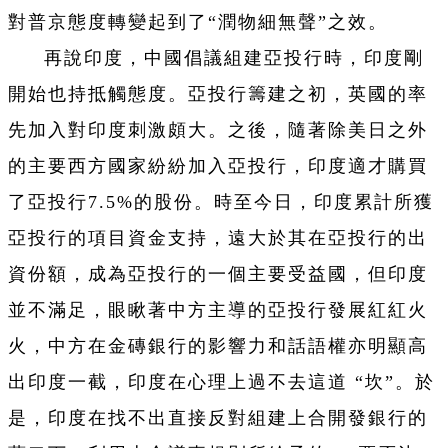
對普京態度轉變起到了“潤物細無聲”之效。
再說印度，中國倡議組建亞投行時，印度剛
開始也持抵觸態度。亞投行籌建之初，英國的率
先加入對印度刺激頗大。之後，隨著除美日之外
的主要西方國家紛紛加入亞投行，印度適才購買
了亞投行7.5%的股份。時至今日，印度累計所獲
亞投行的項目資金支持，遠大於其在亞投行的出
資份額，成為亞投行的一個主要受益國，但印度
並不滿足，眼瞅著中方主導的亞投行發展紅紅火
火，中方在金磚銀行的影響力和話語權亦明顯高
出印度一截，印度在心理上過不去這道 “坎”。於
是，印度在找不出直接反對組建上合開發銀行的