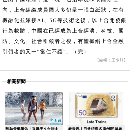
內，上合組織成員國大多仍呈一張白紙狀，在有
機融化並嫁接AI、5G等技術之後，以上合開發銀
行為載體，中國在已經成為上合經濟、科技、國
防、文化、社會引領者之後，有望擔綱上合金融
引領者的又一“當仁不讓”。（完）
【編輯：王少喆】
相關新聞
酷熱天氣警告！香港天文台指未
看世界｜日常煩惱多 歐洲民眾參