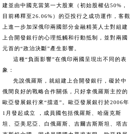
建並由中國充當第一大股東（初始股權佔50%，
目前稀釋至26.06%）的亞投行之成功運作，客觀
上進一步加深俄印兩國部分金融精英人士對組建
上合開發銀行的心理抵觸和行動抵制，並對兩國
元首的“政治決斷”產生影響。
這種“負面影響”在俄印兩國呈現出不同的表
象：
先說俄羅斯，就組建上合開發銀行，礙於中
俄間良好的戰略合作關係，只好拿俄羅斯主控的
歐亞發展銀行來“擋道”。歐亞發展銀行於2006年
1月發起成立 ，成員國包括俄羅斯、哈薩克斯
坦、亞美尼亞、白俄羅斯、吉爾吉斯斯坦、塔吉