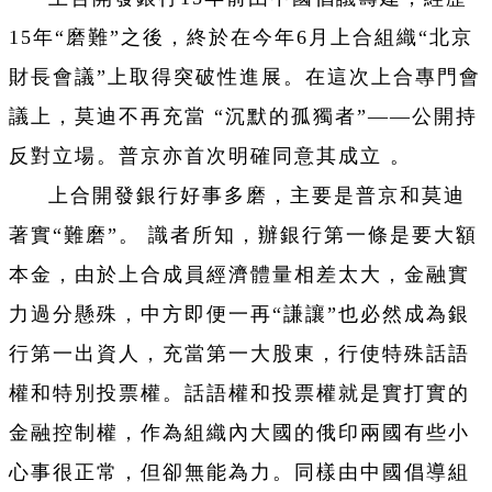
15年“磨難”之後，終於在今年6月上合組織“北京
財長會議”上取得突破性進展。在這次上合專門會
議上，莫迪不再充當 “沉默的孤獨者”——公開持
反對立場。普京亦首次明確同意其成立 。
上合開發銀行好事多磨，主要是普京和莫迪
著實“難磨”。 識者所知，辦銀行第一條是要大額
本金，由於上合成員經濟體量相差太大，金融實
力過分懸殊，中方即便一再“謙讓”也必然成為銀
行第一出資人，充當第一大股東，行使特殊話語
權和特別投票權。話語權和投票權就是實打實的
金融控制權，作為組織內大國的俄印兩國有些小
心事很正常，但卻無能為力。同樣由中國倡導組