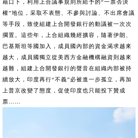
藉口下，利用上合議事規則所給予的“一票否決
權”地位，采取不表態、不參與討論、不出席會議
等手段，致使組建上合開發銀行的動議被一次次
擱置。這些年，上合組織幾經擴容，隨著伊朗、
巴基斯坦等國加入，成員國內部的資金渴求越來
越大，成員國獨立從美西方金融機構融資則越來
越難，組建上合開發銀行的聲音在組織內部被持
續放大，印度再行“不義”必被進一步孤立，再加
上普京改變了態度，促使印度也只能投下贊成
票……