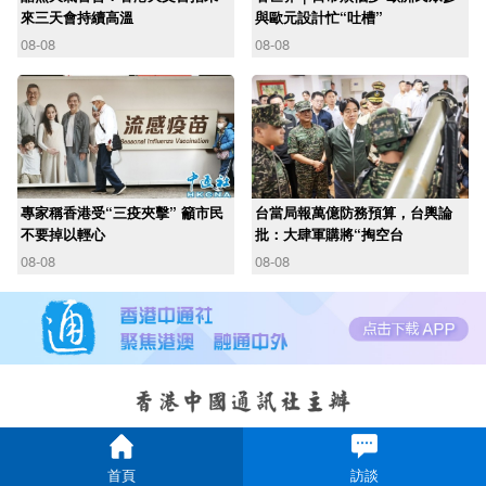
來三天會持續高溫
與歐元設計忙“吐槽”
08-08
08-08
專家稱香港受“三疫夾擊” 籲市民
台當局報萬億防務預算，台輿論
不要掉以輕心
批：大肆軍購將“掏空台
08-08
08-08
首頁
訪談