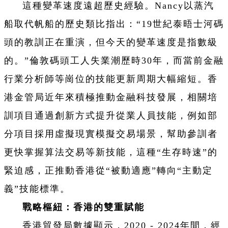
這種變革速度遠超歷史經驗。Nancy以蒸汽
船取代帆船的歷史類比指出：“19世紀泰晤士河碼
頭的教訓正在重演，但今天的變革速度是指數級
的。”倫敦碼頭工人失業潮歷時30年，而當前金融
行業分析師等崗位的技能更新周期大幅縮短。香
港金管局近年來積極推動金融科技發展，相關培
訓項目通過創新方式提升從業人員技能，例如部
分項目採用虛擬現實模擬交易場景，幫助參訓者
更快掌握算法交易等新技能，這種“生存時速”的
緊迫感，正推動香港從“被動適應”轉向“主動定
義”技能標準。
戰略樞紐：香港的雙重賦能
香港貿發局數據顯示，2020 - 2024年間，經