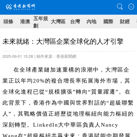
五年規
頭條
港澳
大灣區
台灣
內地
國際
財經
劃
未來就緒：大灣區企業全球化的人才引擎
2025-09-01 15:28 | 稿件來源：香港新聞網
在全球產業鏈加速重構的浪潮中，大灣區企
業正以年均20%的複合增長率拓展海外市場，其
全球化進程已從“規模擴張”轉向“質量躍遷”。在
此背景下，香港作為中國與世界對話的“超級聯繫
人”，其戰略價值正經歷從地理樞紐向能力樞紐的
深刻轉型。LinkedIn大中華區負責人Nancy
Wang在“超級樞紐共贏未來：香港賦能中期發展