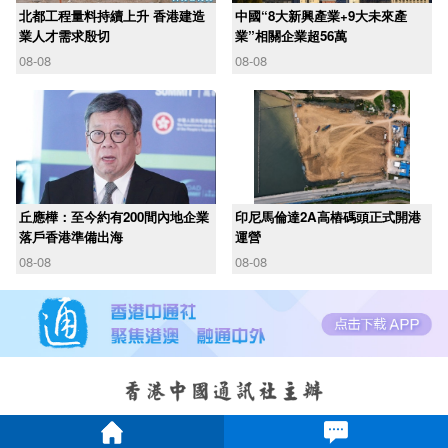
北都工程量料持續上升 香港建造
中國“8大新興產業+9大未來產
業人才需求殷切
業”相關企業超56萬
08-08
08-08
丘應樺：至今約有200間內地企業
印尼馬倫達2A高樁碼頭正式開港
落戶香港準備出海
運營
08-08
08-08