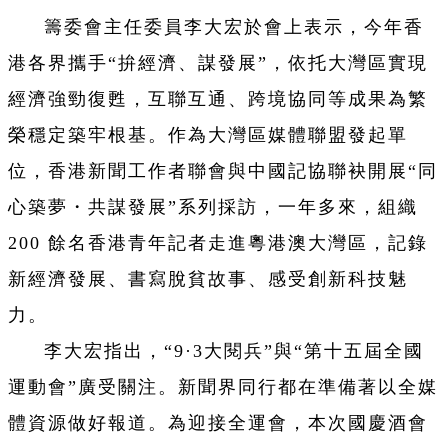
籌委會主任委員李大宏於會上表示，今年香
港各界攜手“拚經濟、謀發展”，依托大灣區實現
經濟強勁復甦，互聯互通、跨境協同等成果為繁
榮穩定築牢根基。作為大灣區媒體聯盟發起單
位，香港新聞工作者聯會與中國記協聯袂開展“同
心築夢・共謀發展”系列採訪，一年多來，組織
200 餘名香港青年記者走進粵港澳大灣區，記錄
新經濟發展、書寫脫貧故事、感受創新科技魅
力。
李大宏指出，“9·3大閱兵”與“第十五屆全國
運動會”廣受關注。新聞界同行都在準備著以全媒
體資源做好報道。為迎接全運會，本次國慶酒會