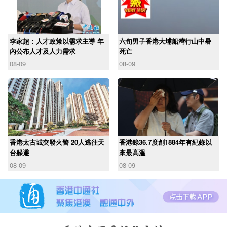
李家超：人才政策以需求主導 年
六旬男子香港大埔船灣行山中暑
內公布人才及人力需求
死亡
08-09
08-09
香港太古城突發火警 20人逃往天
香港錄36.7度創1884年有紀錄以
台躲避
來最高溫
08-09
08-09