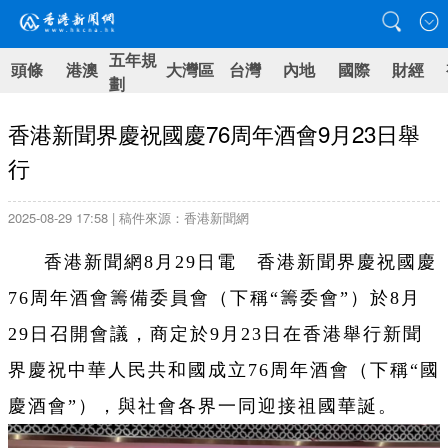
五年規
頭條
港澳
大灣區
台灣
內地
國際
財經
劃
香港新聞界慶祝國慶76周年酒會9月23日舉
行
2025-08-29 17:58 | 稿件來源：香港新聞網
香港新聞網8月29日電 香港新聞界慶祝國慶
76周年酒會籌備委員會（下稱“籌委會”）於8月
29日召開會議，商定於9月23日在香港舉行新聞
界慶祝中華人民共和國成立76周年酒會（下稱“國
慶酒會”），與社會各界一同迎接祖國華誕。