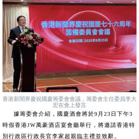
香港新聞界慶祝國慶籌委會會議，籌委會主任委員李大
宏在會上發言
據籌委會介紹，國慶酒會將於9月23日下午3
時假香港JW萬豪酒店宴會廳舉行，將邀請香港特
別行政區行政長官李家超親臨主禮並致辭。