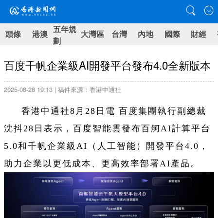
五年規
頭條
港澳
大灣區
台灣
內地
國際
財經
劃
百度千帆企業級AI開發平台發布4.0全新版本
2025-08-28 19:13 | 稿件來源：香港中通社
香港中通社8月28日電 百度集團執行副總裁
沈抖28日表示，百度智能雲發布百舸AI計算平台
5.0和千帆企業級AI（人工智能）開發平台4.0，
助力企業以更低成本、更高效率部署AI產品。