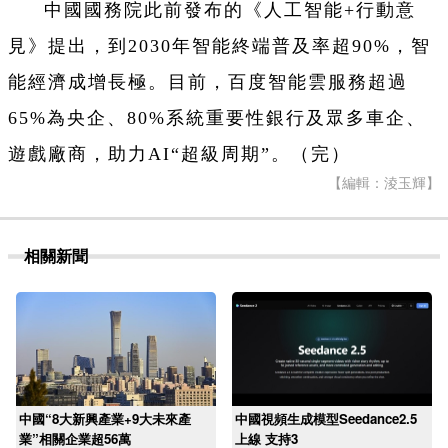
中國國務院此前發布的《人工智能+行動意
見》提出，到2030年智能終端普及率超90%，智
能經濟成增長極。目前，百度智能雲服務超過
65%為央企、80%系統重要性銀行及眾多車企、
遊戲廠商，助力AI“超級周期”。（完）
【編輯：淩玉輝】
相關新聞
中國“8大新興產業+9大未來產
中國視頻生成模型Seedance2.5
業”相關企業超56萬
上線 支持3