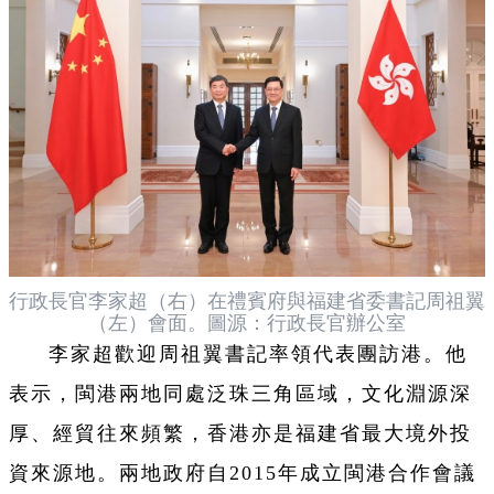
行政長官李家超（右）在禮賓府與福建省委書記周祖翼
（左）會面。圖源：行政長官辦公室
李家超歡迎周祖翼書記率領代表團訪港。他
表示，閩港兩地同處泛珠三角區域，文化淵源深
厚、經貿往來頻繁，香港亦是福建省最大境外投
資來源地。兩地政府自2015年成立閩港合作會議