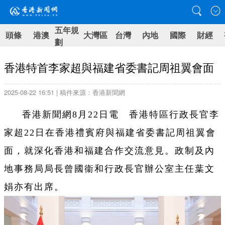
五年規
頭條
港澳
大灣區
台灣
內地
國際
財經
劃
香港特首李家超與福建省委書記周祖翼會面
2025-08-22 16:51 | 稿件來源：香港新聞網
香港新聞網8月22日電 香港特區行政長官李
家超22日在香港禮賓府與福建省委書記周祖翼會
面，就深化香港和福建合作交流意見。政制及內
地事務局局長曾國衞和行政長官辦公室主任葉文
娟亦有出席。