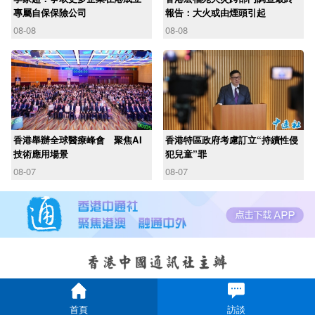
專屬自保保險公司
報告：大火或由煙頭引起
08-08
08-08
香港舉辦全球醫療峰會 聚焦AI
香港特區政府考慮訂立“持續性侵
技術應用場景
犯兒童”罪
08-07
08-07
首頁
訪談