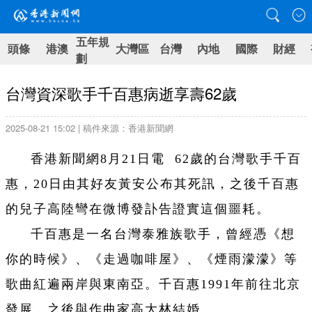
五年規
頭條
港澳
大灣區
台灣
內地
國際
財經
劃
台灣資深歌手千百惠病逝享壽62歲
2025-08-21 15:02 | 稿件來源：香港新聞網
香港新聞網8月21日電 62歲的台灣歌手千百
惠，20日由其好友黃安公布其死訊，之後千百惠
的兒子高陸彎在微博發訃告證實這個噩耗。
千百惠是一名台灣泰雅族歌手，曾經憑《想
你的時候》、《走過咖啡屋》、《煙雨濛濛》等
歌曲紅遍兩岸與東南亞。千百惠1991年前往北京
發展，之後與作曲家高大林結婚。