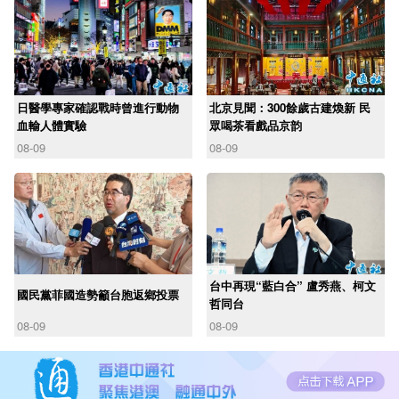
日醫學專家確認戰時曾進行動物
北京見聞：300餘歲古建煥新 民
血輸人體實驗
眾喝茶看戲品京韵
08-09
08-09
台中再現“藍白合” 盧秀燕、柯文
國民黨菲國造勢籲台胞返鄉投票
哲同台
08-09
08-09