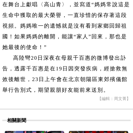
在舞台上獻唱〈高山青〉，並寫道“媽媽常說這是
生命中獲取的最大榮譽，一直珍惜的保存著這段
視頻。媽媽唯一的遺憾就是沒有看到家鄉回歸祖
國！如果媽媽的離開，能讓“家人”回來，那也是
她最後的使命！”
高陸彎20日深夜在母親千百惠的微博發出訃
告，透露千百惠是在19日因突發疾病，經搶救無
效後離世，23日上午會在北京朝陽區東郊殯儀館
舉行告別式，期望親朋好友能前來送別。
【編輯：周文菁】
相關新聞