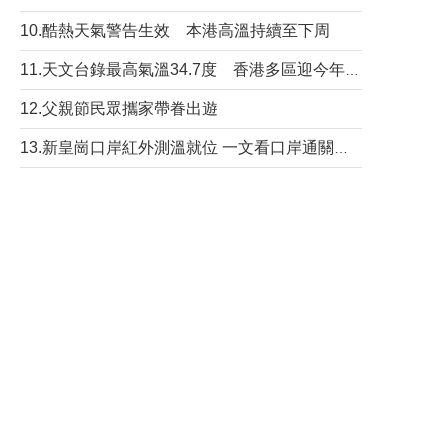
10.酷熱天氣警告生效 本港高溫持續至下周
11.天文台錄最高氣溫34.7度 香港多區迎今年最熱一天
12.父親節民眾攜家帶眷出遊
13.新皇崗口岸紅外測溫就位 一文看口岸通關流程