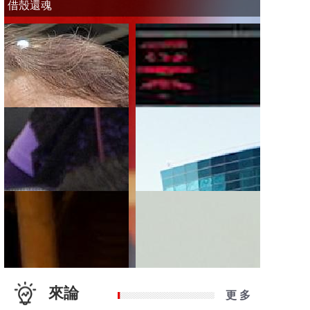
借殼還魂
來論
更 多