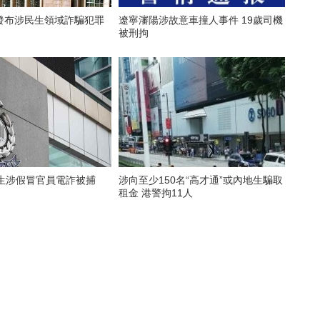
發布涉民生領域詐騙犯罪
遼寧瀋陽涉故意車撞人事件 19歲司機
被刑拘
學生涉假冒官員電詐被捕
涉向至少150名“高才通”或內地生騙取
租金 港警拘11人