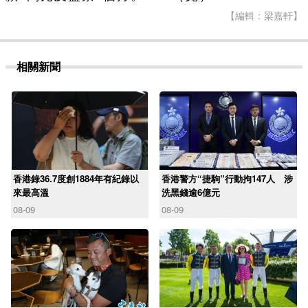
【編輯：梁嘉軒】
相關新聞
香港錄36.7度創1884年有紀錄以
香港警方“捷駒”行動拘147人 涉
來最高溫
洗黑錢逾6億元
08-09
08-09