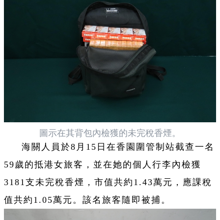
圖示在其背包內檢獲的未完稅香煙。
海關人員於8月15日在香園圍管制站截查一名
59歲的抵港女旅客，並在她的個人行李內檢獲
3181支未完稅香煙，市值共約1.43萬元，應課稅
值共約1.05萬元。該名旅客隨即被捕。