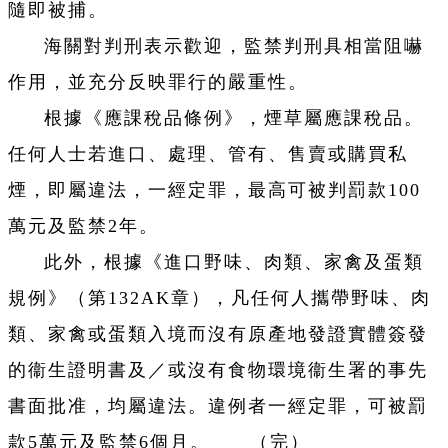
隨即被捕。
海關對判刑表示歡迎，監禁判刑具相當阻嚇
作用，並充分反映罪行的嚴重性。
根據《應課稅品條例》，煙草屬應課稅品。
任何人士若進口、處理、管有、售賣或購買私
煙，即屬違法，一經定罪，最高可被判罰款100
萬元及監禁2年。
此外，根據《進口野味、肉類、家禽及蛋類
規例》（第132AK章），凡任何人攜帶野味、肉
類、家禽或蛋類入境而沒有原產地發證實體簽發
的衞生證明書及／或沒有食物環境衞生署的事先
書面批准，均屬違法。違例者一經定罪，可被罰
款5萬元及監禁6個月。 （完）