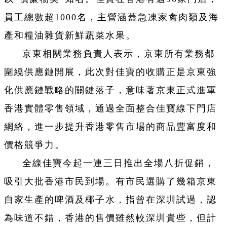
員工總數超1000名，主營涵蓋急凍家禽肉類及海
產和糧油雜貨新鮮蔬菜水果。
京東相關業務負責人表示，京東所有業務都
圍繞供應鏈開展，此次對佳寶的收購正是京東強
化供應鏈戰略的關鍵落子，意味著京東正式進軍
香港實體零售領域，通過全面整合佳寶線下門店
網絡，進一步提升香港零售市場的商品豐富度和
價格競爭力。
全線佳寶今起一連三日推出全場八折促銷，
吸引大批香港市民到場。有市民選購了幾箱京東
自家生產的啤酒及椰子水，指曾在深圳試過，認
為味道不錯，香港的售價雖然較深圳貴些，但計