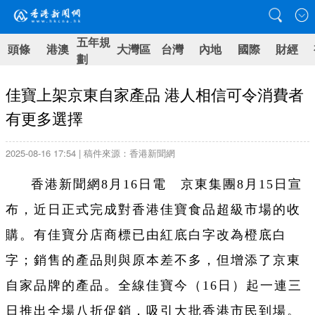
五年規
頭條
港澳
大灣區
台灣
內地
國際
財經
劃
佳寶上架京東自家產品 港人相信可令消費者
有更多選擇
2025-08-16 17:54 | 稿件來源：香港新聞網
香港新聞網8月16日電 京東集團8月15日宣
布，近日正式完成對香港佳寶食品超級市場的收
購。有佳寶分店商標已由紅底白字改為橙底白
字；銷售的產品則與原本差不多，但增添了京東
自家品牌的產品。全線佳寶今（16日）起一連三
日推出全場八折促銷，吸引大批香港市民到場。