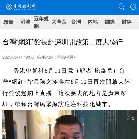
五年規
頭條
港澳
大灣區
台灣
內地
國際
財經
劃
台灣“網紅”館長赴深圳開啟第二度大陸行
2025-08-11 19:06 | 稿件來源：香港中通社
香港中通社8月11日電（
記者 施鑫岳）
台
灣“網紅”館長陳之漢將在8月12日再次開啟大陸
行並發起網上直播，這次要去的地方是廣東深
圳，帶領台灣民眾探訪這座科技化城市。