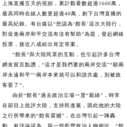
上海直播五天的視頻，累計觀看數超過1600萬，
最高同時在線人數更超過40萬，創下台灣直播的
最高紀錄。有台媒以“您認為‘館長’這次大陸行，
對促進兩岸和平交流有沒有幫助”為題，發起網絡
投票，接近八成給出肯定答案。
“館長”與大陸民眾的互動，也引起許多台灣
網友留言點讚，“這才是我們要的兩岸交流”“願兩
岸永遠和平”“兩岸本來就可以和諧共處，別被政
客耍了”。
由於“館長”過去政治立場一度“親綠”，時常
在節目上批評大陸，支持民進黨，因此他的大陸
之行所帶來的“館長震撼”，在台灣引起一陣轟
動。有評論認為，與一些藍營政治人物相比，“館