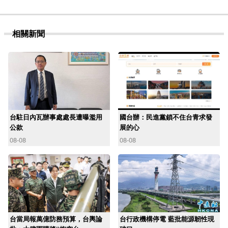
相關新聞
台駐日內瓦辦事處處長遭曝濫用
國台辦：民進黨鎖不住台青求發
公款
展的心
08-08
08-08
台當局報萬億防務預算，台輿論
台行政機構停電 藍批能源韌性現