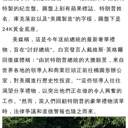
特製的紀念盤。圓盤上刻有蘋果標誌、特朗普姓
名、庫克落款以及“美國製造”的字樣，圓盤下是
24K黃金底座。
美媒稱，這是今年送給總統的最新奢華禮
物，旨在“討好總統”。白宮發言人戴維斯·英格爾
回復媒體稱：“由於特朗普總統的大膽願景，來自
世界各地的領導人和商業巨頭正前往橢圓形辦公
室，對美國進行歷史性投資。”“這些領導人往往
渴望分享禮物，以突出他們正在做的令人興奮的
工作。”然而，當人們回顧特朗普的豪華禮物清單
時，法律爭議和道德警報也隨之而來。