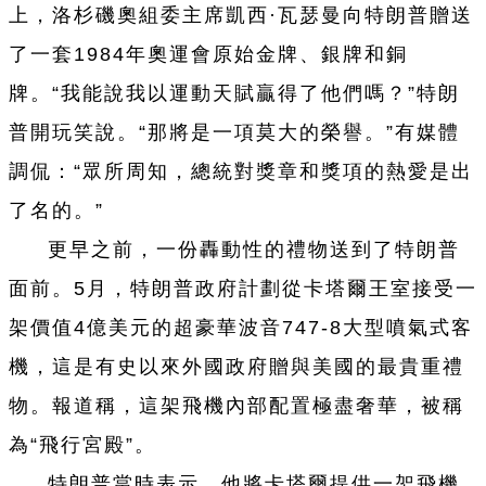
上，洛杉磯奧組委主席凱西·瓦瑟曼向特朗普贈送
了一套1984年奧運會原始金牌、銀牌和銅
牌。“我能說我以運動天賦贏得了他們嗎？”特朗
普開玩笑說。“那將是一項莫大的榮譽。”有媒體
調侃：“眾所周知，總統對獎章和獎項的熱愛是出
了名的。”
更早之前，一份轟動性的禮物送到了特朗普
面前。5月，特朗普政府計劃從卡塔爾王室接受一
架價值4億美元的超豪華波音747-8大型噴氣式客
機，這是有史以來外國政府贈與美國的最貴重禮
物。報道稱，這架飛機內部配置極盡奢華，被稱
為“飛行宮殿”。
特朗普當時表示，他將卡塔爾提供一架飛機