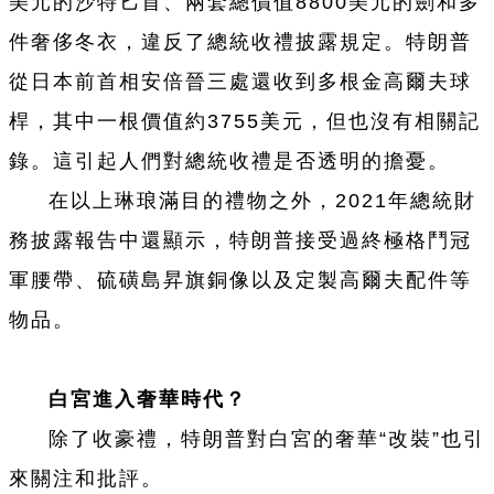
美元的沙特匕首、兩套總價值8800美元的劍和多
件奢侈冬衣，違反了總統收禮披露規定。特朗普
從日本前首相安倍晉三處還收到多根金高爾夫球
桿，其中一根價值約3755美元，但也沒有相關記
錄。這引起人們對總統收禮是否透明的擔憂。
在以上琳琅滿目的禮物之外，2021年總統財
務披露報告中還顯示，特朗普接受過終極格鬥冠
軍腰帶、硫磺島昇旗銅像以及定製高爾夫配件等
物品。
白宮進入奢華時代？
除了收豪禮，特朗普對白宮的奢華“改裝”也引
來關注和批評。