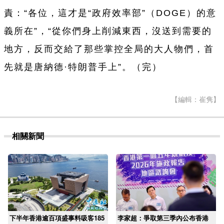
責：“各位，這才是“政府效率部”（DOGE）的意
義所在”，“從你們身上削減東西，沒送到需要的
地方，反而交給了那些掌控全局的大人物們，首
先就是唐納德·特朗普手上”。（完）
【編輯：崔隽】
相關新聞
下半年香港逾百項盛事料吸客185
李家超：爭取第三季內公布香港