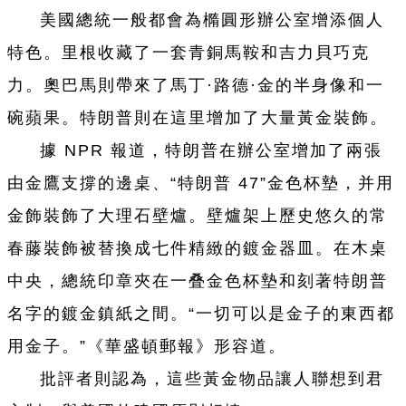
美國總統一般都會為橢圓形辦公室增添個人
特色。里根收藏了一套青銅馬鞍和吉力貝巧克
力。奧巴馬則帶來了馬丁·路德·金的半身像和一
碗蘋果。特朗普則在這里增加了大量黃金裝飾。
據 NPR 報道，特朗普在辦公室增加了兩張
由金鷹支撐的邊桌、“特朗普 47”金色杯墊，并用
金飾裝飾了大理石壁爐。壁爐架上歷史悠久的常
春藤裝飾被替換成七件精緻的鍍金器皿。在木桌
中央，總統印章夾在一叠金色杯墊和刻著特朗普
名字的鍍金鎮紙之間。“一切可以是金子的東西都
用金子。”《華盛頓郵報》形容道。
批評者則認為，這些黃金物品讓人聯想到君