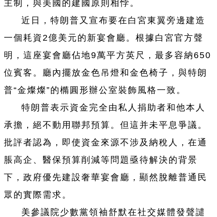
主制，與美國的建國原則相悖。
近日，特朗普又宣布要在白宮東翼旁邊建造
一個耗資2億美元的新宴會廳。根據白宮官方聲
明，這座宴會廳佔地9萬平方英尺，最多容納650
位賓客。廳內擺放金色吊燈和金色椅子，與特朗
普“金燦燦”的橢圓形辦公室裝飾風格一致。
特朗普表示資金完全由私人捐助者和他本人
承擔，絕不動用聯邦預算。但這并未平息爭議。
批評者認為，即使資金來源不涉及納稅人，在通
脹高企、醫保預算削減等問題亟待解決的背景
下，政府優先建設奢華宴會廳，顯然脫離普通民
眾的實際需求。
美參議院少數黨領袖舒默在社交媒體發聲譴