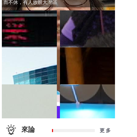
而不休，有人放眼大灣區
來論
更 多