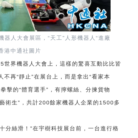
世界機器人大會展區，“天工”人形機器人“進廠
 香港中通社圖片
025世界機器人大會上，這樣的驚喜互動比比皆
不再“靜止”在展台上，而是拿出“看家本
拳擊的“體育選手”，有擰螺絲、分揀貨物
藝術生”，共計200餘家機器人企業的1500多
十分絲滑！”在宇樹科技展台前，一台進行格