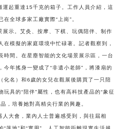
搬運起重達15千克的箱子。工作人員介紹，這
已在全球多家工廠實際“上崗”。
景展示。艾灸、按摩、下棋、玩偶陪伴、制作
人在模擬的家庭環境中忙碌著。記者觀察到，
長時間。在星塵智能的文化場景展示區，一台
，今年搖身一變成了“非遺小老師”，將漆扇的
（化名）和6歲的女兒在觀展後購買了一只陪
玩具的“陪伴”屬性，也有高科技產品的“象征
產品，培養她對高精尖行業的興趣。
器人大會，業內人士普遍感受到，與往屆相
“落地”和“實用”，人工智能距離現實生活越