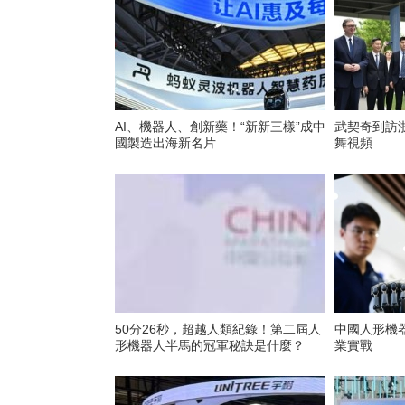
AI、機器人、創新藥！“新新三樣”成中
武契奇到訪
國製造出海新名片
舞視頻
50分26秒，超越人類紀錄！第二屆人
中國人形機
形機器人半馬的冠軍秘訣是什麼？
業實戰