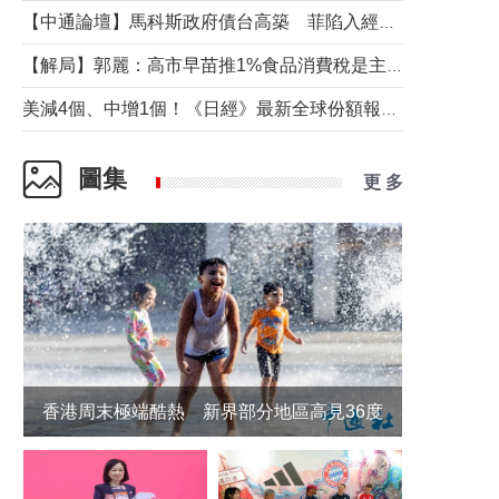
【中通論壇】馬科斯政府債台高築 菲陷入經濟困境與南海對抗惡循環？
【解局】郭麗：高市早苗推1%食品消費稅是主動作為還是被迫“飲鴆止渴”
美減4個、中增1個！《日經》最新全球份額報告透露了什麼？
圖集
更 多
香港周末極端酷熱 新界部分地區高見36度