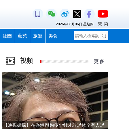
繁
简
2026年08月06日 星期四
社團
藝苑
旅遊
美食
視頻
更 多
【通視街採】在香港攢夠多少錢才敢退休？有人退