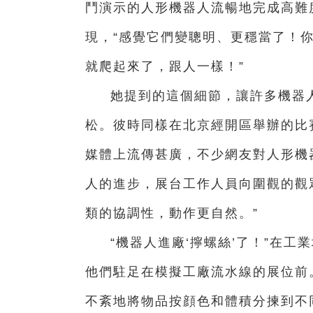
鬥演示的人形機器人流暢地完成高難
現，“感覺它們變聰明、更穩當了！
就爬起來了，跟人一樣！”
她提到的這個細節，讓許多機器人
松。彼時同樣在北京經開區舉辦的比
媒體上流傳甚廣，不少網友對人形機
人的進步，展台工作人員向圍觀的觀
類的協調性，動作更自然。”
“機器人進廠‘擰螺絲’了！”在
他們駐足在模擬工廠流水線的展位前。
不紊地將物品按顔色和體積分揀到不