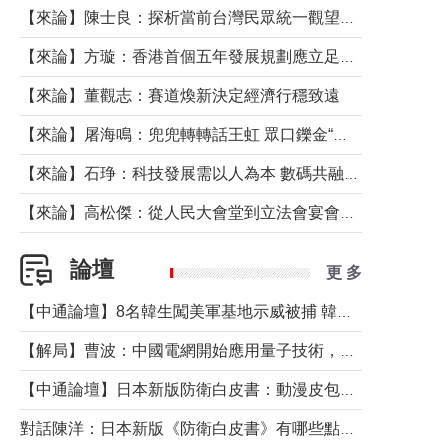
【來論】陳士良：探析當前台灣民眾統一觀望心態的深層成因
【來論】方璇：香港首個五年發展規劃應立足民生務實前行
【來論】董觀志：賽道煥新決定經濟行穩致遠
【來論】屠海鳴：兜兜轉轉話王虹 眾口鑠金“一邊倒”
【來論】石琤：科技發展需以人為本 數碼共融不應讓長者放棄傳統生活方式
【來論】高松傑：從人民大會堂到立法會宴會廳——香港管治新範式的完整拼圖
論壇
更 多
【中通論壇】8名韓生闖美軍基地示威被捕 韓國年輕人反美情緒從何而來？
【解局】曹波：中國電網開始應用量子技術，以後會不再停電嗎？
【中通論壇】日本新版防衛白皮書：動漫皮包藏不住軍國野心
對話陳洋：日本新版《防衛白皮書》有哪些點值得警惕？