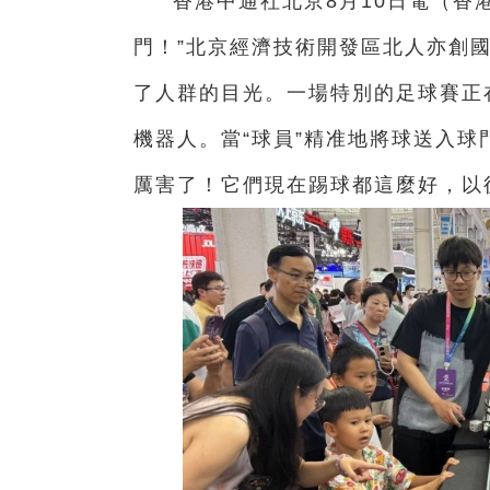
香港中通社北京8月10日電（
香
門！”北京經濟技術開發區北人亦創
了人群的目光。一場特別的足球賽正
機器人。當“球員”精准地將球送入球
厲害了！它們現在踢球都這麼好，以