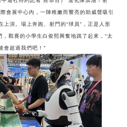
港中通社特約記者 莊恭百）
“進化隊加油！射
國際會展中心內，一陣稚嫩而響亮的助威聲吸引
在上演。場上奔跑、射門的“球員”，正是人形
門，觀賽的小學生白俊熙興奮地跳了起來，“太
後會超過我們吧！”