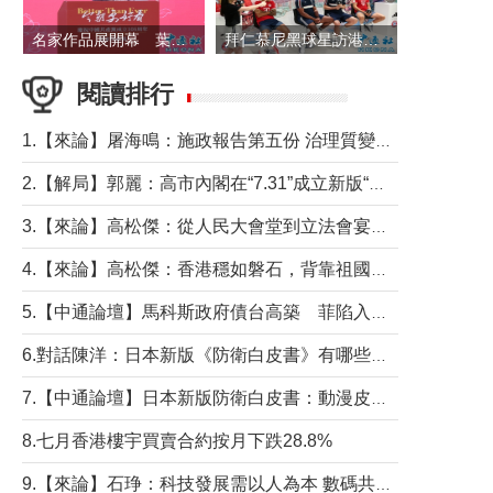
名家作品展開幕 葉劉淑儀出席並致辭
拜仁慕尼黑球星訪港 與球迷近距離互動
閱讀排行
1.【來論】屠海鳴：施政報告第五份 治理質變脈絡清
2.【解局】郭麗：高市內閣在“7.31”成立新版“特高課”意欲何為？
3.【來論】高松傑：從人民大會堂到立法會宴會廳——香港管治新範式的完整拼圖
4.【來論】高松傑：香港穩如磐石，背靠祖國才是真正的“終極護城河”
5.【中通論壇】馬科斯政府債台高築 菲陷入經濟困境與南海對抗惡循環？
6.對話陳洋：日本新版《防衛白皮書》有哪些點值得警惕？
7.【中通論壇】日本新版防衛白皮書：動漫皮包藏不住軍國野心
8.七月香港樓宇買賣合約按月下跌28.8%
9.【來論】石琤：科技發展需以人為本 數碼共融不應讓長者放棄傳統生活方式