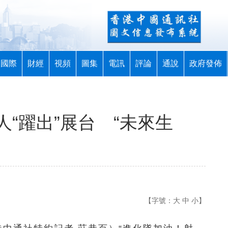
國際
財經
視頻
圖集
電訊
評論
通說
政府發佈
“躍出”展台 “未來生
【字號：
大
中
小
】