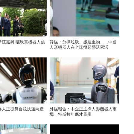
浙江嘉興 曬欣賞機器人跳
韓媒：分揀垃圾、搬運重物……中國
人形機器人在全球攬起髒活累活
器人正從舞台炫技邁向產
外媒報告：中企正主導人形機器人市
場，特斯拉年底才量產