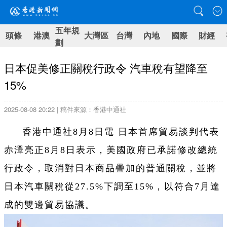
五年規
頭條
港澳
大灣區
台灣
內地
國際
財經
劃
日本促美修正關稅行政令 汽車稅有望降至
15%
2025-08-08 20:22 | 稿件來源：香港中通社
香港中通社8月8日電 日本首席貿易談判代表
赤澤亮正8月8日表示，美國政府已承諾修改總統
行政令，取消對日本商品疊加的普通關稅，並將
日本汽車關稅從27.5%下調至15%，以符合7月達
成的雙邊貿易協議。