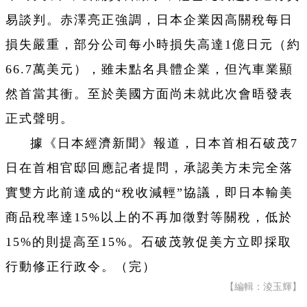
易談判。赤澤亮正強調，日本企業因高關稅每日
損失嚴重，部分公司每小時損失高達1億日元（約
66.7萬美元），雖未點名具體企業，但汽車業顯
然首當其衝。至於美國方面尚未就此次會晤發表
正式聲明。
據《日本經濟新聞》報道，日本首相石破茂7
日在首相官邸回應記者提問，承認美方未完全落
實雙方此前達成的“稅收減輕”協議，即日本輸美
商品稅率達15%以上的不再加徵對等關稅，低於
15%的則提高至15%。石破茂敦促美方立即採取
行動修正行政令。（完）
【編輯：淩玉輝】