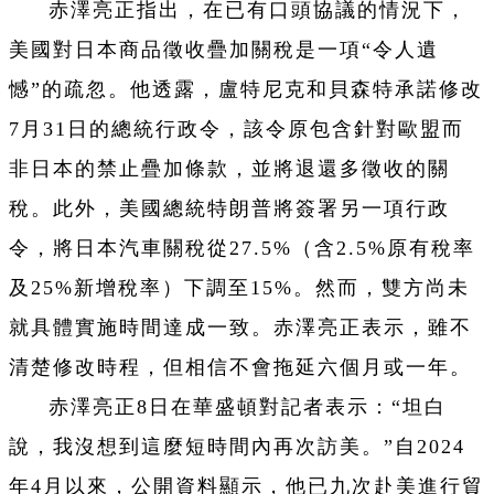
赤澤亮正指出，在已有口頭協議的情況下，
美國對日本商品徵收疊加關稅是一項“令人遺
憾”的疏忽。他透露，盧特尼克和貝森特承諾修改
7月31日的總統行政令，該令原包含針對歐盟而
非日本的禁止疊加條款，並將退還多徵收的關
稅。此外，美國總統特朗普將簽署另一項行政
令，將日本汽車關稅從27.5%（含2.5%原有稅率
及25%新增稅率）下調至15%。然而，雙方尚未
就具體實施時間達成一致。赤澤亮正表示，雖不
清楚修改時程，但相信不會拖延六個月或一年。
赤澤亮正8日在華盛頓對記者表示：“坦白
說，我沒想到這麼短時間內再次訪美。”自2024
年4月以來，公開資料顯示，他已九次赴美進行貿