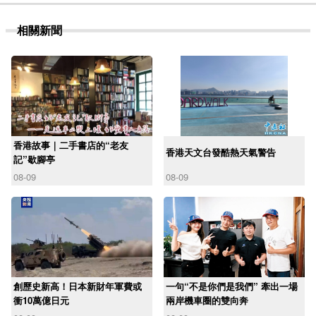
相關新聞
香港故事｜二手書店的“老友
香港天文台發酷熱天氣警告
記”歇腳亭
08-09
08-09
創歷史新高！日本新財年軍費或
一句“不是你們是我們” 牽出一場
衝10萬億日元
兩岸機車圈的雙向奔