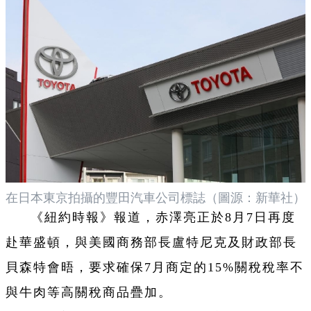
在日本東京拍攝的豐田汽車公司標誌（圖源：新華社）
《紐約時報》報道，赤澤亮正於8月7日再度
赴華盛頓，與美國商務部長盧特尼克及財政部長
貝森特會晤，要求確保7月商定的15%關稅稅率不
與牛肉等高關稅商品疊加。