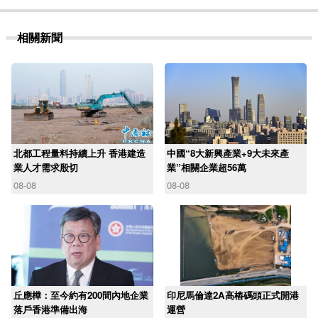
相關新聞
北都工程量料持續上升 香港建造
中國“8大新興產業+9大未來產
業人才需求殷切
業”相關企業超56萬
08-08
08-08
丘應樺：至今約有200間內地企業
印尼馬倫達2A高樁碼頭正式開港
落戶香港準備出海
運營