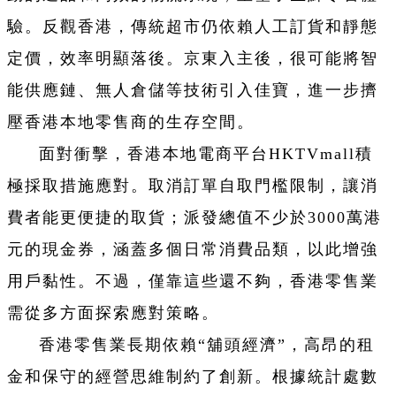
驗。反觀香港，傳統超市仍依賴人工訂貨和靜態
定價，效率明顯落後。京東入主後，很可能將智
能供應鏈、無人倉儲等技術引入佳寶，進一步擠
壓香港本地零售商的生存空間。
面對衝擊，香港本地電商平台HKTVmall積
極採取措施應對。取消訂單自取門檻限制，讓消
費者能更便捷的取貨；派發總值不少於3000萬港
元的現金券，涵蓋多個日常消費品類，以此增強
用戶黏性。不過，僅靠這些還不夠，香港零售業
需從多方面探索應對策略。
香港零售業長期依賴“舖頭經濟”，高昂的租
金和保守的經營思維制約了創新。根據統計處數