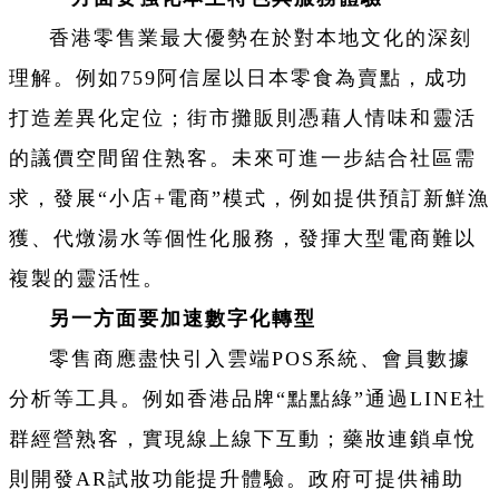
香港零售業最大優勢在於對本地文化的深刻
理解。例如759阿信屋以日本零食為賣點，成功
打造差異化定位；街市攤販則憑藉人情味和靈活
的議價空間留住熟客。未來可進一步結合社區需
求，發展“小店+電商”模式，例如提供預訂新鮮漁
獲、代燉湯水等個性化服務，發揮大型電商難以
複製的靈活性。
另一方面要加速數字化轉型
零售商應盡快引入雲端POS系統、會員數據
分析等工具。例如香港品牌“點點綠”通過LINE社
群經營熟客，實現線上線下互動；藥妝連鎖卓悅
則開發AR試妝功能提升體驗。政府可提供補助