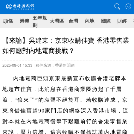
五年規
頭條
港澳
大灣區
台灣
內地
國際
財經
劃
【來論】吳建東：京東收購佳寶 香港零售業
如何應對內地電商挑戰？
2025-08-01 15:33 | 稿件來源：香港新聞網
內地電商巨頭京東最新宣布收購香港老牌本
地超市佳寶，此消息在香港商業圈激起了千層
浪，“狼來了”的哀聲不絕於耳。若收購達成，京
東將借佳寶超90家門店的網絡深入香港市場，這
對本就在內地電商衝擊下艱難前行的香港零售業
來說，壓力倍增。這宗收購不僅標誌著內地電商