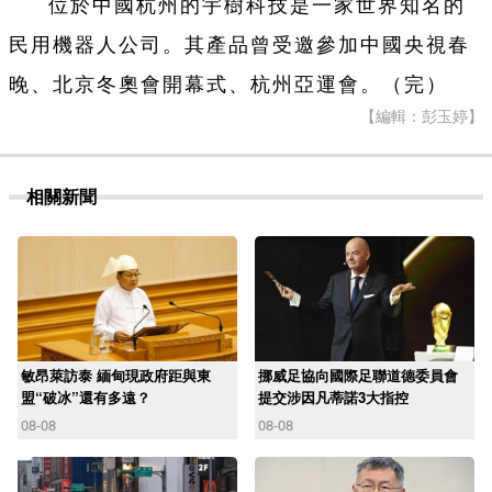
位於中國杭州的宇樹科技是一家世界知名的
民用機器人公司。其產品曾受邀參加中國央視春
晚、北京冬奧會開幕式、杭州亞運會。（完）
【編輯：彭玉婷】
相關新聞
敏昂萊訪泰 緬甸現政府距與東
挪威足協向國際足聯道德委員會
盟“破冰”還有多遠？
提交涉因凡蒂諾3大指控
08-08
08-08