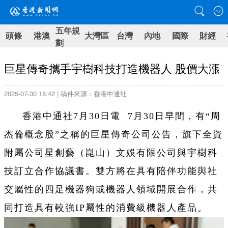
五年規
頭條
港澳
大灣區
台灣
內地
國際
財經
劃
巨星傳奇攜手宇樹科技打造機器人 股價大漲
2025-07-30 18:42 | 稿件來源：香港中通社
香港中通社7月30日電 7月30日早間，有“周
杰倫概念股”之稱的巨星傳奇公司公告，旗下全資
附屬公司星創藝（崑山）文娛有限公司與宇樹科
技訂立合作協議書。雙方將在具有陪伴功能與社
交屬性的四足機器狗或機器人領域開展合作，共
同打造具有較強IP屬性的消費級機器人產品。