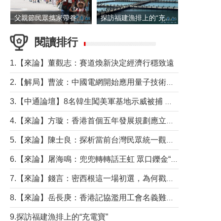
父親節民眾攜家帶眷出遊
探訪福建漁排上的“充電寶”
閱讀排行
1.【來論】董觀志：賽道煥新決定經濟行穩致遠
2.【解局】曹波：中國電網開始應用量子技術，以後會不再停電嗎？
3.【中通論壇】8名韓生闖美軍基地示威被捕 韓國年輕人反美情緒從何而來？
4.【來論】方璇：香港首個五年發展規劃應立足民生務實前行
5.【來論】陳士良：探析當前台灣民眾統一觀望心態的深層成因
6.【來論】屠海鳴：兜兜轉轉話王虹 眾口鑠金“一邊倒”
7.【來論】錢言：密西根這一場初選，為何戳中了兩黨最痛的神經？
8.【來論】岳長庚：香港記協濫用工會名義難逃法律制裁
9.探訪福建漁排上的“充電寶”