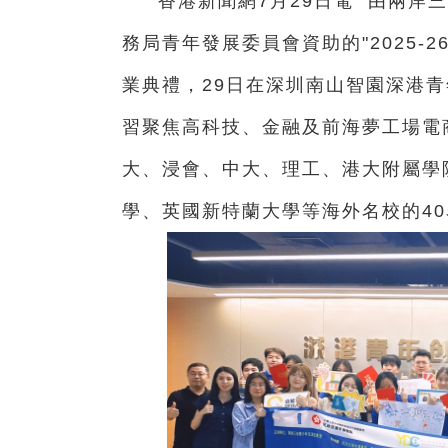
香港新聞網7月29日電
由兩岸三
務局青年發展委員會資助的"2025-
業典禮，29日在深圳南山智園深港青
習聚焦高科技、金融及前海夢工場電
大、浸會、中大、理工、港大附屬學
學、英國新特蘭大學等海外名校的4