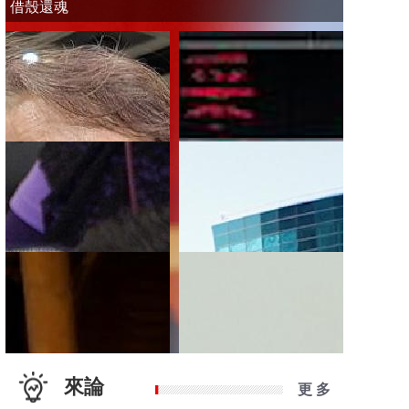
借殼還魂
來論
更 多