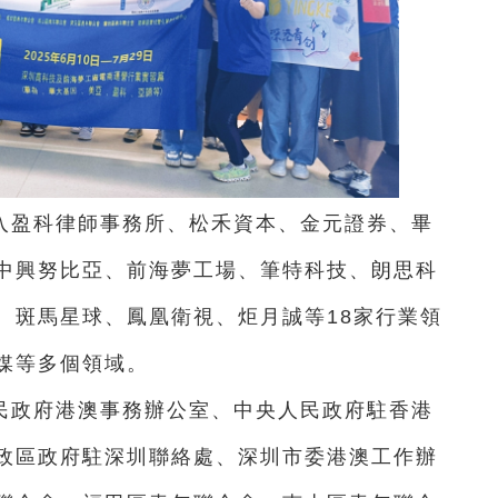
入盈科律師事務所、松禾資本、金元證券、畢
中興努比亞、前海夢工場、筆特科技、朗思科
、斑馬星球、鳳凰衛視、炬月誠等18家行業領
媒等多個領域。
民政府港澳事務辦公室、中央人民政府駐香港
政區政府駐深圳聯絡處、深圳市委港澳工作辦