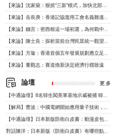
【來論】沈家燊：狠抓“三新”模式，加快北部都會區建設
【來論】岳長庚：香港記協濫用工會名義難逃法律制裁
【來論】錢言：密西根這一場初選，為何戳中了兩黨最痛的神經？
【來論】陳士良：探析當前台灣民眾統一觀望心態的深層成因
【來論】方璇：香港首個五年發展規劃應立足民生務實前行
【來論】董觀志：賽道煥新決定經濟行穩致遠
論壇
更 多
【中通論壇】8名韓生闖美軍基地示威被捕 韓國年輕人反美情緒從何而來？
【解局】曹波：中國電網開始應用量子技術，以後會不再停電嗎？
【中通論壇】日本新版防衛白皮書：動漫皮包藏不住軍國野心
對話陳洋：日本新版《防衛白皮書》有哪些點值得警惕？