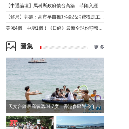
【中通論壇】馬科斯政府債台高築 菲陷入經濟困境與南海對抗惡循環？
【解局】郭麗：高市早苗推1%食品消費稅是主動作為還是被迫“飲鴆止渴”
美減4個、中增1個！《日經》最新全球份額報告透露了什麼？
圖集
更 多
天文台錄最高氣溫34.7度 香港多區迎今年最熱一天