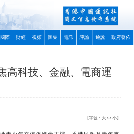
國際
財經
視頻
圖集
電訊
評論
通說
政府發佈
焦高科技、金融、電商運
【字號：
大
中
小
】