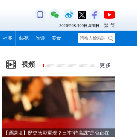
繁
简
2026年08月09日 星期日
社團
藝苑
旅遊
美食
視頻
更 多
【通講壇】歷史陰影重現？日本“特高課”是否正在