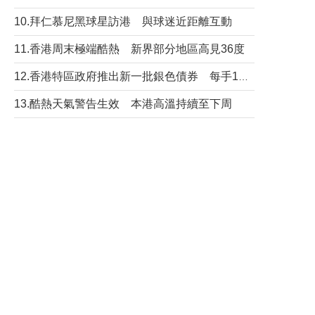
10.拜仁慕尼黑球星訪港 與球迷近距離互動
11.香港周末極端酷熱 新界部分地區高見36度
12.香港特區政府推出新一批銀色債券 每手1萬元保底息4.25厘
13.酷熱天氣警告生效 本港高溫持續至下周