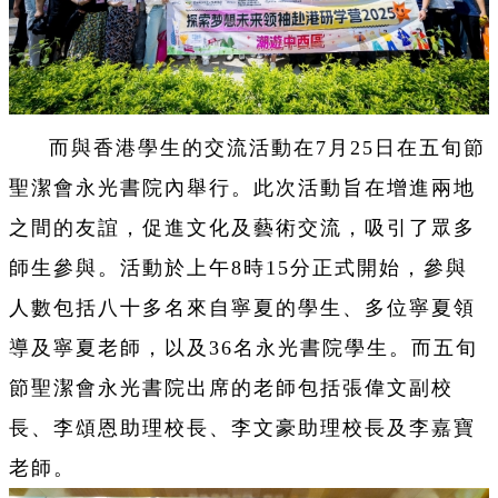
而與香港學生的交流活動在7月25日在五旬節
聖潔會永光書院內舉行。此次活動旨在增進兩地
之間的友誼，促進文化及藝術交流，吸引了眾多
師生參與。活動於上午8時15分正式開始，參與
人數包括八十多名來自寧夏的學生、多位寧夏領
導及寧夏老師，以及36名永光書院學生。而五旬
節聖潔會永光書院出席的老師包括張偉文副校
長、李頌恩助理校長、李文豪助理校長及李嘉寶
老師。