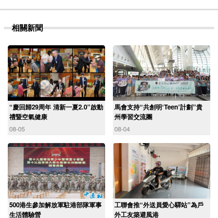
相關新聞
“慶回歸29周年 清新一夏2.0”啟動
馬會支持“共創明‘Teen’計劃”貴
禮暨空氣健康
州學習交流團
08-05
08-04
500港生參加解放軍駐港部隊軍事
工聯會推“外送員愛心驛站”為戶
生活體驗營
外工友築避風港