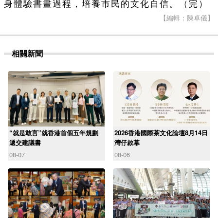
身體驗書畫過程，培養市民的文化自信。（完）
【編輯：陳卓儀】
相關新聞
“就是敢言”就香港首個五年規劃
2026香港國際茶文化論壇8月14日
遞交建議書
灣仔啟幕
08-07
08-06