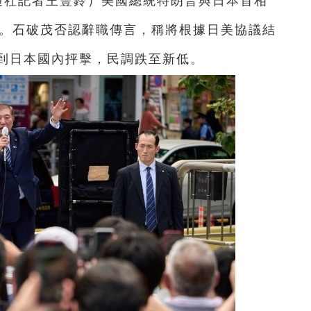
通社記者王豐鈴
）
美國總統特朗普與日本首相
成。石破茂否認辭職傳言，稱將根據日美協議結
到日本國內抨擊，民調跌至新低。