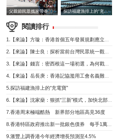
父親節民眾攜家帶眷出遊
探訪福建漁排上的“充電寶”
閱讀排行
1.【來論】方璇：香港首個五年發展規劃應立足民生務實前行
2.【來論】陳士良：探析當前台灣民眾統一觀望心態的深層成因
3.【來論】錢言：密西根這一場初選，為何戳中了兩黨最痛的神經？
4.【來論】岳長庚：香港記協濫用工會名義難逃法律制裁
5.探訪福建漁排上的“充電寶”
6.【來論】沈家燊：狠抓“三新”模式，加快北部都會區建設
7.香港周末極端酷熱 新界部分地區高見36度
8.香港特區政府推出新一批銀色債券 每手1萬元保底息4.25厘
9.滙豐上調香港今年經濟增長預測至4.5%