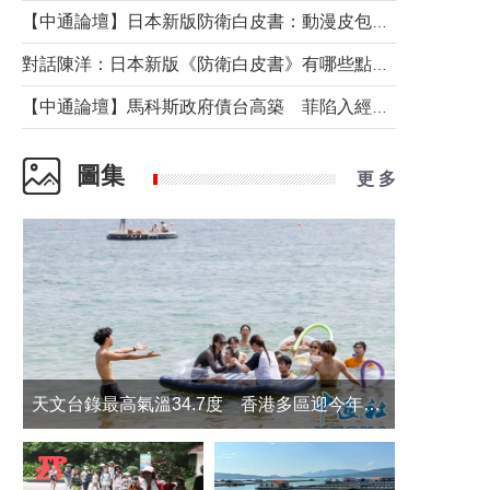
【中通論壇】日本新版防衛白皮書：動漫皮包藏不住軍國野心
對話陳洋：日本新版《防衛白皮書》有哪些點值得警惕？
【中通論壇】馬科斯政府債台高築 菲陷入經濟困境與南海對抗惡循環？
圖集
更 多
天文台錄最高氣溫34.7度 香港多區迎今年最熱一天