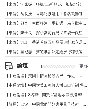
【來論】沈家燊：狠抓“三新”模式，加快北部都會區建設
【來論】岳長庚：香港記協濫用工會名義難逃法律制裁
【來論】錢言：密西根這一場初選，為何戳中了兩黨最痛的神經？
【來論】陳士良：探析當前台灣民眾統一觀望心態的深層成因
【來論】方璇：香港首個五年發展規劃應立足民生務實前行
【來論】董觀志：賽道煥新決定經濟行穩致遠
論壇
更 多
【中通論壇】美國中情局秘設古巴工作組 軍事行動箭在弦上？
【中通論壇】中國對美加強無人機出口管制 學者：貿易與安全考量兼有
【中通論壇】8名韓生闖美軍基地示威被捕 韓國年輕人反美情緒從何而來？
【解局】曹波：中國電網開始應用量子技術，以後會不再停電嗎？