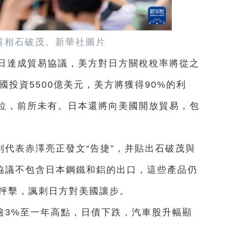
首相石破茂。新華社圖片
美日達成貿易協議，美方對日方關稅稅率將從之
國投資5500億美元，美方將獲得90%的利
位，前所未有。日本還將向美國開放貿易，包
。
代表赤澤亮正發文“告捷”，并貼出石破茂與
到協議不包含日本鋼鐵和鋁的出口，這些產品仍
帖抨擊，諷刺日方對美國讓步。
逾3%至一年高點，日債下跌，汽車股升幅顯