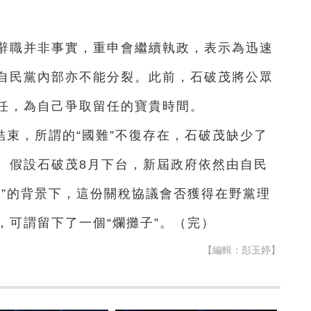
稱辭職并非事實，重申會繼續執政，表示為迅速
自民黨內部亦不能分裂。此前，石破茂將公眾
任，為自己爭取留任的寶貴時間。
束，所謂的“國難”不復存在，石破茂缺少了
。假設石破茂8月下台，新屆政府依然由自民
黨”的背景下，這份關稅協議會否獲得在野黨理
，可謂留下了一個“爛攤子”。（完）
【編輯：彭玉婷】