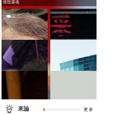
借殼還魂
來論
更 多