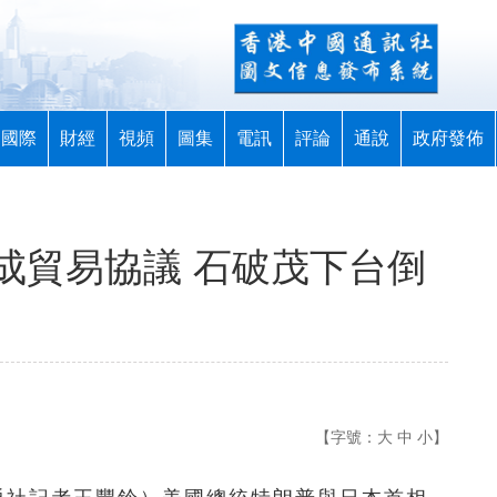
國際
財經
視頻
圖集
電訊
評論
通說
政府發佈
成貿易協議 石破茂下台倒
【字號：
大
中
小
】