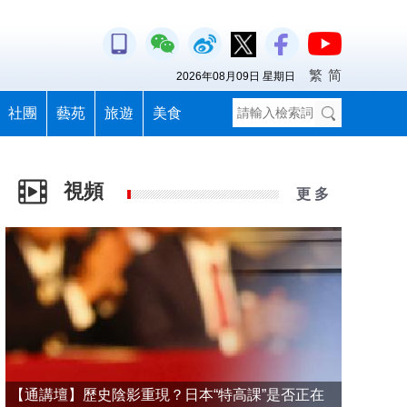
繁
简
2026年08月09日 星期日
社團
藝苑
旅遊
美食
視頻
更 多
【通講壇】歷史陰影重現？日本“特高課”是否正在