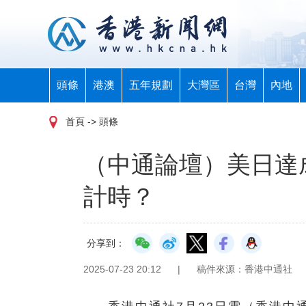
頭條
港澳
五年規劃
大灣區
台灣
內地
首頁
-> 頭條
（中通論壇）美日達
計時？
分享到：
2025-07-23 20:12
|
稿件來源：香港中通社