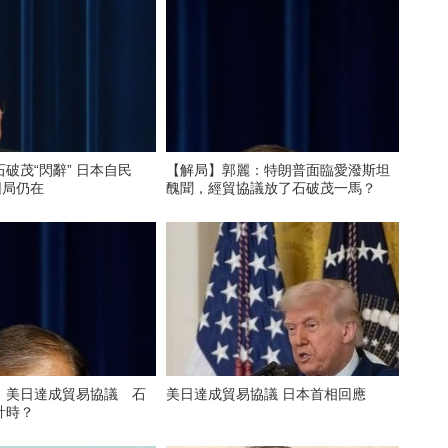
破茂“閃辭” 日本自民
【解局】郭麗：特朗普面臨愛潑斯坦
困局仍在
醜聞，經貿協議放了石破茂一馬？
】美日達成貿易協議 石
美日達成貿易協議 日本首相回應
計時？