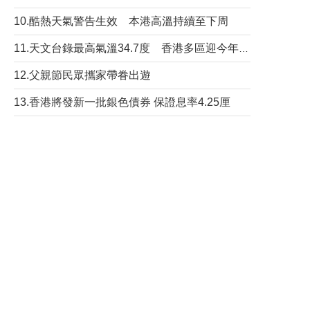
10.酷熱天氣警告生效 本港高溫持續至下周
11.天文台錄最高氣溫34.7度 香港多區迎今年最熱一天
12.父親節民眾攜家帶眷出遊
13.香港將發新一批銀色債券 保證息率4.25厘