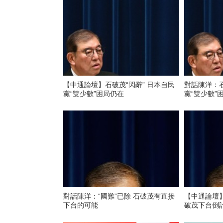
【中通論壇】石破茂“閃辭” 日本自民
對話陳洋：石
黨“雙少數”困局仍在
黨“雙少數”
對話陳洋：“國難”已除 石破茂有直接
【中通論壇
下台的可能
破茂下台倒