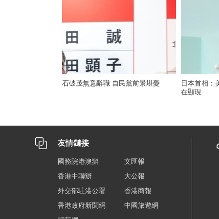
石破茂無意辭職 自民黨前景堪憂
日本首相：
在顯現
友情鏈接
國務院港澳辦
文匯報
香港中聯辦
大公報
外交部駐港公署
香港商報
香港政府新聞網
中國旅遊網