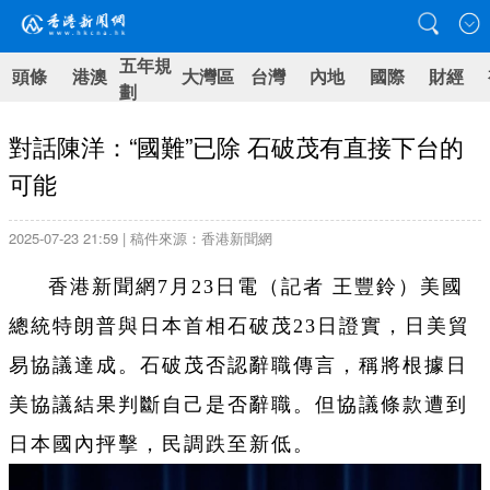
五年規
頭條
港澳
大灣區
台灣
內地
國際
財經
劃
對話陳洋：“國難”已除 石破茂有直接下台的
可能
2025-07-23 21:59 | 稿件來源：香港新聞網
香港新聞網7月23日電（記者 王豐鈴）美國
總統特朗普與日本首相石破茂23日證實，日美貿
易協議達成。石破茂否認辭職傳言，稱將根據日
美協議結果判斷自己是否辭職。但協議條款遭到
日本國內抨擊，民調跌至新低。