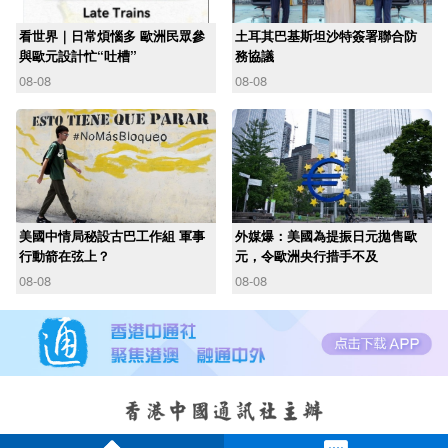
看世界｜日常煩惱多 歐洲民眾參
土耳其巴基斯坦沙特簽署聯合防
與歐元設計忙“吐槽”
務協議
08-08
08-08
美國中情局秘設古巴工作組 軍事
外媒爆：美國為提振日元拋售歐
行動箭在弦上？
元，令歐洲央行措手不及
08-08
08-08