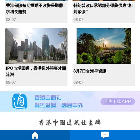
香港保險短期擾動不改變長期需
特朗普改口承認部分彈藥供應“相
求增長趨勢
對緊張”
08-07
08-07
IPO市場回暖，香港迎外籍專才回
8月7日台海早資訊
流潮
08-07
08-07