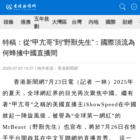
五年規
頭條
港澳
大灣區
台灣
內地
國際
財經
劃
特稿：從“甲亢哥”到“野獸先生”：國際頂流為
何蜂擁中國直播間
2025-07-23 14:37 | 稿件來源：香港新聞網
香港新聞網7月23日電（記者 一林）2025年
的夏天，全球網紅界的目光再次聚焦中國。繼有
著“甲亢哥”之稱的美國直播主iShowSpeed在中國
掀起一陣旋風後，被譽為“全球第一網紅”的
MrBeast（野獸先生）也宣布，將於7月26日在快
手平台開啟其在中文互聯網的直播首秀。 這一