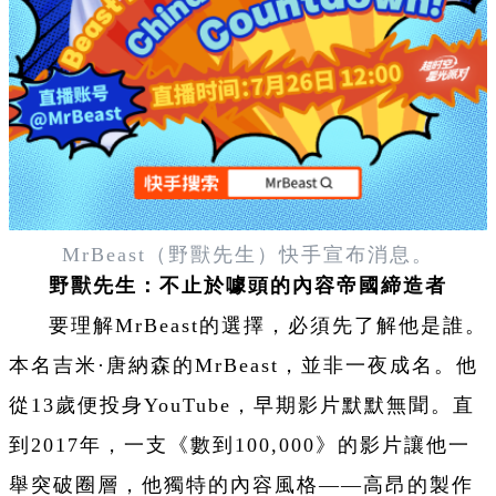
MrBeast（野獸先生）快手宣布消息。
野獸先生：不止於噱頭的內容帝國締造者
要理解MrBeast的選擇，必須先了解他是誰。
本名吉米·唐納森的MrBeast，並非一夜成名。他
從13歲便投身YouTube，早期影片默默無聞。直
到2017年，一支《數到100,000》的影片讓他一
舉突破圈層，他獨特的內容風格——高昂的製作