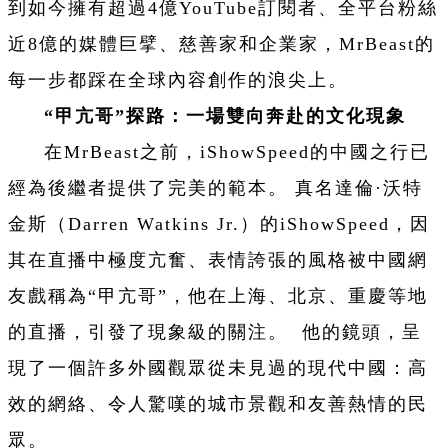
到如今擁有超過4億YouTube訂閱者、全平台粉絲
近8億的媒體巨擘、慈善家和企業家，MrBeast的
每一步都踩在全球內容創作的浪尖上。
“甲亢哥”探路：一場雙向奔赴的文化現象
在MrBeast之前，iShowSpeed的中國之行已
經為後繼者提供了完美的範本。 真名達倫·沃特
金斯（Darren Watkins Jr.）的iShowSpeed，因
其在直播中極度亢奮、表情誇張的風格被中國網
友戲稱為“甲亢哥”，他在上海、北京、重慶等地
的直播，引發了現象級的關注。 他的鏡頭，呈
現了一個許多外國觀眾從未見過的現代中國：高
效的網絡、令人驚嘆的城市景觀和友善熱情的民
眾。