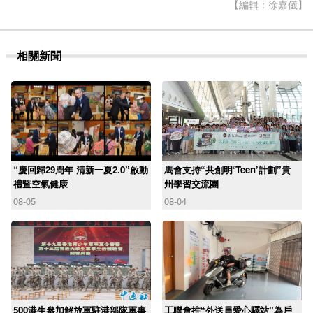
【編輯：徐嘉儀】
相關新聞
“慶回歸29周年 清新一夏2.0”啟動
馬會支持“共創明‘Teen’計劃”貴
禮暨空氣健康
州學習交流團
08-05
08-04
500港生參加解放軍駐港部隊軍事
工聯會推“外送員愛心驛站”為戶