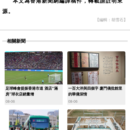
本文為香港新聞網編譯稿件，轉載請註明來
源。
【編輯：胡雪石】
相關新聞
足球峰會提振香港市道 酒店“滿
一百大洋與四個字 廈門僑批館里
房”球衣店銷量增
的華僑深情
08-06
08-06