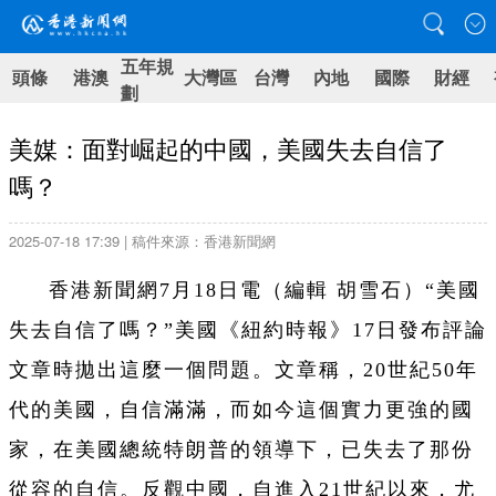
五年規
頭條
港澳
大灣區
台灣
內地
國際
財經
劃
美媒：面對崛起的中國，美國失去自信了
嗎？
2025-07-18 17:39 | 稿件來源：香港新聞網
香港新聞網7月18日電（編輯 胡雪石）“美國
失去自信了嗎？”美國《紐約時報》17日發布評論
文章時拋出這麼一個問題。文章稱，20世紀50年
代的美國，自信滿滿，而如今這個實力更強的國
家，在美國總統特朗普的領導下，已失去了那份
從容的自信。反觀中國，自進入21世紀以來，尤