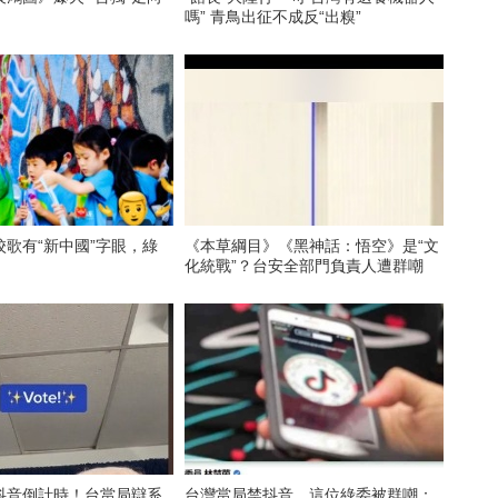
嗎” 青鳥出征不成反“出糗”
歌有“新中國”字眼，綠
《本草綱目》《黑神話：悟空》是“文
化統戰”？台安全部門負責人遭群嘲
抖音倒計時！台當局辯系
台灣當局禁抖音，這位綠委被群嘲：