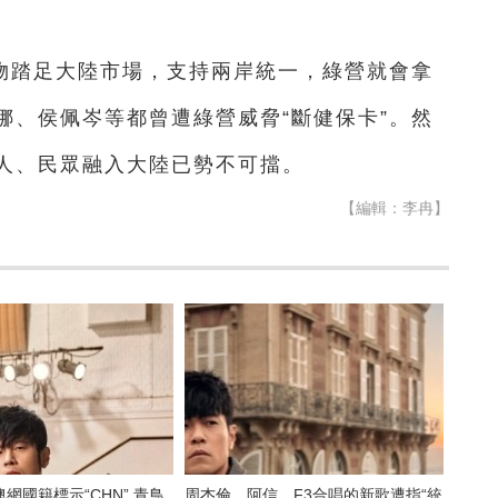
物踏足大陸市場，支持兩岸統一，綠營就會拿
娜、侯佩岑等都曾遭綠營威脅“斷健保卡”。然
人、民眾融入大陸已勢不可擋。
【編輯：李冉】
網國籍標示“CHN” 青鳥
周杰倫、阿信、F3合唱的新歌遭指“統