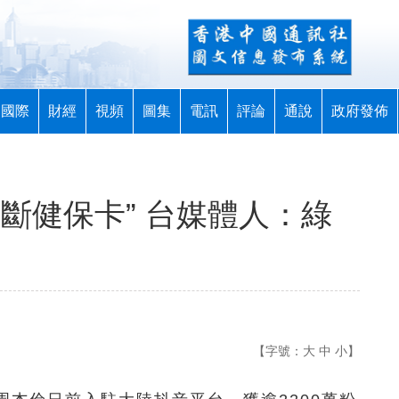
國際
財經
視頻
圖集
電訊
評論
通說
政府發佈
斷健保卡” 台媒體人：綠
【字號：
大
中
小
】