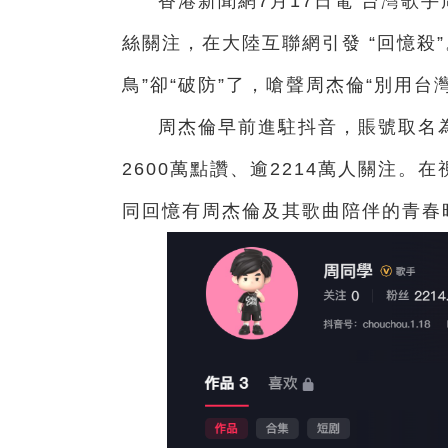
香港新聞網7月17日電 台灣歌
絲關注，在大陸互聯網引發 “回憶殺
鳥”卻“破防”了，嗆聲周杰倫“別用台
周杰倫早前進駐抖音，賬號取名為
2600萬點讚、逾2214萬人關注。
同回憶有周杰倫及其歌曲陪伴的青春