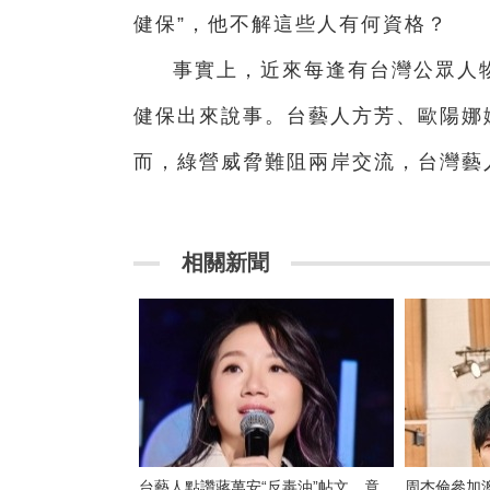
健保”，他不解這些人有何資格？
事實上，近來每逢有台灣公眾人
健保出來說事。台藝人方芳、歐陽娜
而，綠營威脅難阻兩岸交流，台灣藝
相關新聞
台藝人點讚蔣萬安“反毒油”帖文，竟
周杰倫參加澳