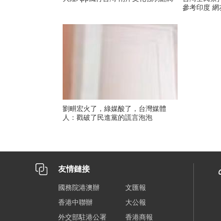
參考印度 
劉畊宏火了，綠媒酸了，台灣媒體
人：戳破了民進黨的謊言泡泡
友情鏈接
國務院港澳辦
文匯報
香港中聯辦
大公報
外交部駐港公署
香港商報