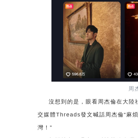
周
沒想到的是，眼看周杰倫在大陸社
交媒體Threads發文喊話周杰倫“
灣！”