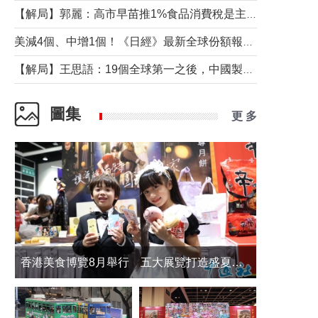
【解局】郭麗：高市早苗推1%食品消費稅是主動作為還是被迫“飲鴆止渴”
美減4個、中增1個！《日經》最新全球份額報告透露了什麼？
【解局】王思語：19個全球第一之後，中國製造還需跨過哪些關口？
圖集
更 多
香港美食博覽8月舉行 五大展覽打造盛夏嘉年華