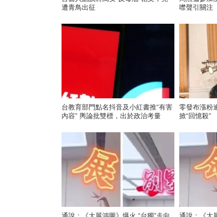
遭青鳥出征
噤聲引關注
台教育部門點名抖音及小紅書推“有害
零發布漲粉逾千萬 周
內容” 輿論批雙標，出於政治考量
掀“回憶殺”
通說：《大展鴻圖》爆火 “台獨”走向
通說：《大展