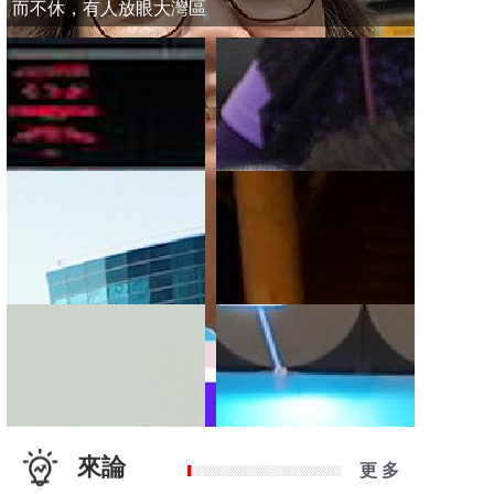
而不休，有人放眼大灣區
來論
更 多