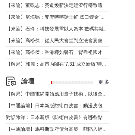
【來論】董觀志：賽道煥新決定經濟行穩致遠
【來論】屠海鳴：兜兜轉轉話王虹 眾口鑠金“一邊倒”
【來論】石琤：科技發展需以人為本 數碼共融不應讓長者放棄傳統生活方式
【來論】高松傑：從人民大會堂到立法會宴會廳——香港管治新範式的完整拼圖
【來論】高松傑：香港穩如磐石，背靠祖國才是真正的“終極護城河”
【解局】郭麗：高市內閣在“7.31”成立新版“特高課”意欲何為？
論壇
更 多
【解局】中國電網開始應用量子技術，以後會不再停電嗎？
【中通論壇】日本新版防衛白皮書：動漫皮包藏不住軍國野心
對話陳洋：日本新版《防衛白皮書》有哪些點值得警惕？
【中通論壇】馬科斯政府債台高築 菲陷入經濟困境與南海對抗惡循環？