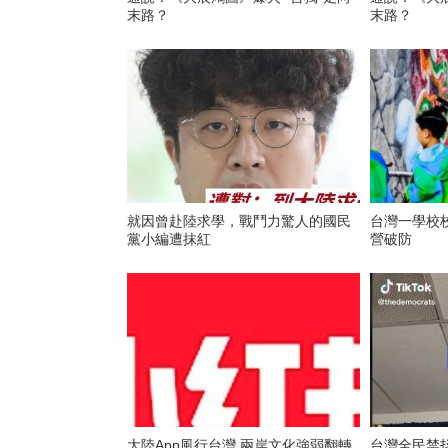
末路？
末路？
就因曾赴陸求學，戰鬥力驚人的國民
台灣一學校校
黨小編遭抹紅
營破防
大陸App風行台灣 兩岸文化強弱翻轉
台灣全民禁