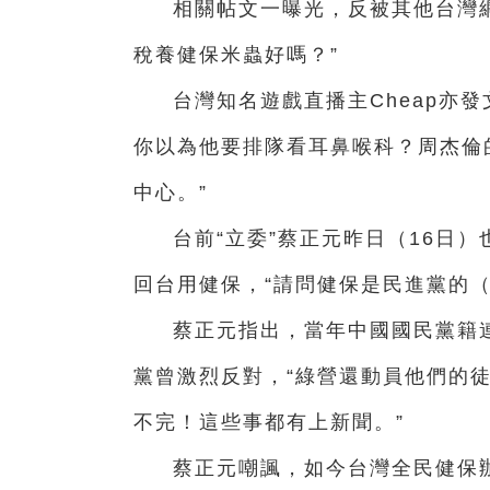
相關帖文一曝光，反被其他台灣
稅養健保米蟲好嗎？”
台灣知名遊戲直播主Cheap亦
你以為他要排隊看耳鼻喉科？周杰倫
中心。”
台前“立委”蔡正元昨日（16日
回台用健保，“請問健保是民進黨的（
蔡正元指出，當年中國國民黨籍連
黨曾激烈反對，“綠營還動員他們的
不完！這些事都有上新聞。”
蔡正元嘲諷，如今台灣全民健保