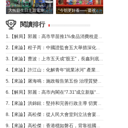
大熊貓生日主題電車在香港島行駛
“今朝更好看——慶祝中國共產黨成立105周年名家作品展”6日起舉行
閱讀排行
1.【解局】郭麗：高市早苗推1%食品消費稅是主動作為還是被迫“飲鴆止渴”
2.【來論】程子芮：中國證監會五大舉措深化內地香港資本市場合作
3.【來論】曹波：上市五天成“股王”，長鑫到底做對什麼了？
4.【來論】許江山：化解青年“就業冰河” 產業升級與過渡支援須雙軌並行
5.【來論】屠海鳴：施政報告第五份 治理質變脈絡清
6.【解局】郭麗：高市內閣在“7.31”成立新版“特高課”意欲何為？
7.【來論】洪錦鉉：堅持和完善行政主導 切實維護行政立法良性互動
8.【來論】高松傑：從人民大會堂到立法會宴會廳——香港管治新範式的完整拼圖
9.【來論】高松傑：香港穩如磐石，背靠祖國才是真正的“終極護城河”