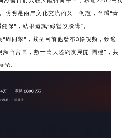
手周杰倫日前入駐大陸抖音平台，獲逾2200萬粉
”。明明是兩岸文化交流的又一例證，台灣“青
灣健保”，結果遭諷“綠營沒臉講”。
“周同學”，截至目前他發布3條視頻，獲逾
在視頻留言區，數十萬大陸網友展開“團建”，共
時光。