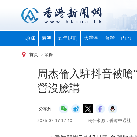
頭條
港澳
五年規劃
大灣區
台灣
內地
首頁
-> 頭條
周杰倫入駐抖音被嗆“
營沒臉講
分享到：
2025-07-17 17:40
|
稿件來源：香港中通社