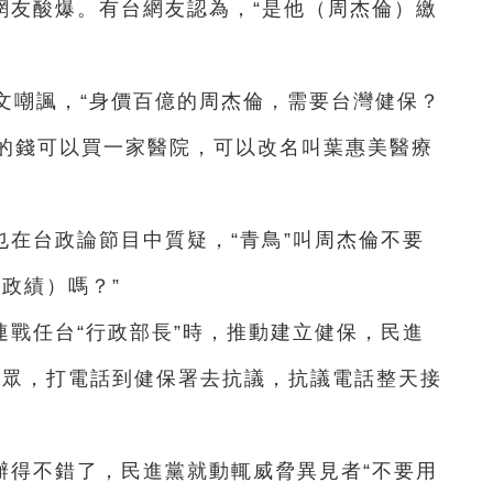
網友酸爆。有台網友認為，“是他（周杰倫）繳
發文嘲諷，“身價百億的周杰倫，需要台灣健保？
的錢可以買一家醫院，可以改名叫葉惠美醫療
）也在台政論節目中質疑，“青鳥”叫周杰倫不要
政績）嗎？”
戰任台“行政部長”時，推動建立健保，民進
徒眾，打電話到健保署去抗議，抗議電話整天接
辦得不錯了，民進黨就動輒威脅異見者“不要用