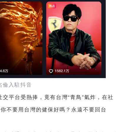
杰倫入駐抖音
交平台受熱捧，竟有台灣“青鳥”氣炸，在社
麻煩你不要用台灣的健保好嗎？永遠不要回台