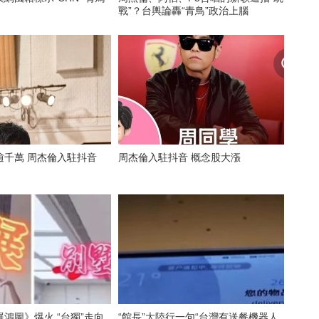
戰”？台輿論轟“青鳥”政治上腦
杰倫入駐抖音
周杰倫入駐抖音 概念股大漲
鴻圖》爆火 “台獨”走向
“館長”大陸行一句“台灣有送餐機器人