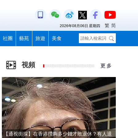
繁
简
2026年08月06日 星期四
社團
藝苑
旅遊
美食
視頻
更 多
【通視街採】在香港攢夠多少錢才敢退休？有人退