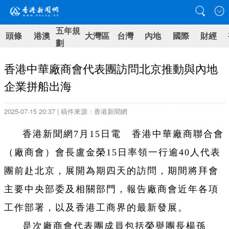
五年規
頭條
港澳
大灣區
台灣
內地
國際
財經
劃
香港中華廠商會代表團訪問北京推動與內地
企業拼船出海
2025-07-15 20:37 | 稿件來源：香港新聞網
香港新聞網7月15日電
香港中華廠商聯合會
（廠商會）會長盧金榮15日率領一行逾40人代表
團前赴北京，展開為期四天的訪問，期間將拜會
主要中央部委及相關部門，報告廠商會近年各項
工作部署，以及香港工商界的最新發展。
是次廠商會代表團成員包括榮譽團長楊孫