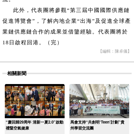
此外，代表團將參觀“第三屆中國國際供應鏈
促進博覽會”，了解內地企業“出海”及促進全球產
業鏈供應鏈合作的成果並借鑒經驗。代表團將於
18日啟程回港。（完）
【編輯：陳卓儀】
相關新聞
“慶回歸29周年 清新一夏2.0”啟動
馬會支持“共創明‘Teen’計劃”貴
禮暨空氣健康
州學習交流團