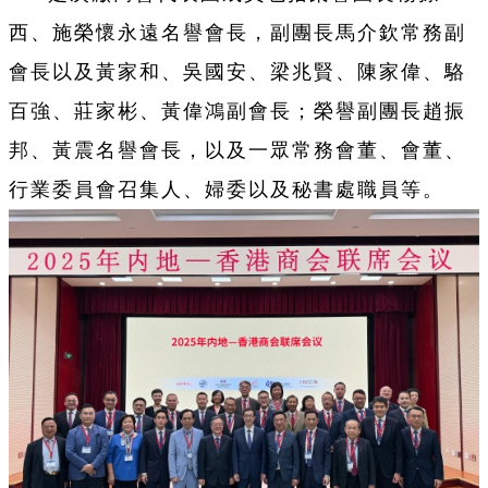
西、施榮懷永遠名譽會長，副團長馬介欽常務副
會長以及黃家和、吳國安、梁兆賢、陳家偉、駱
百強、莊家彬、黃偉鴻副會長；榮譽副團長趙振
邦、黃震名譽會長，以及一眾常務會董、會董、
行業委員會召集人、婦委以及秘書處職員等。