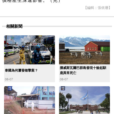
價格產生深遠影響。（完）
【編輯：張依珊】
相關新聞
挪威斯瓦爾巴群島發現十餘起馴
泰國為何屢發槍擊案？
鹿異常死亡
08-07
08-07