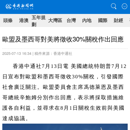
五年規
頭條
港澳
大灣區
台灣
內地
國際
財經
劃
歐盟及墨西哥對美將徵收30%關稅作出回應
2025-07-13 16:34 | 稿件來源：香港中通社
香港中通社7月13日電 美國總統特朗普7月12
日宣布對歐盟和墨西哥徵收30%關稅，引發國際
社會廣泛關注。歐盟委員會主席馮德萊恩及墨西
哥總統辛鮑姆分別作出回應，表示將採取措施維
護各自利益，並尋求在8月1日關稅生效前與美國
達成協議。