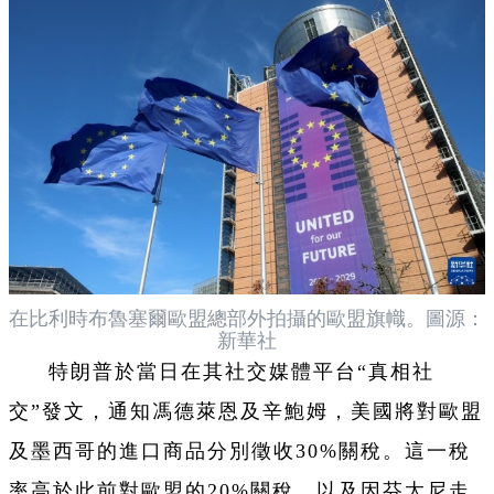
在比利時布魯塞爾歐盟總部外拍攝的歐盟旗幟。圖源：
新華社
特朗普於當日在其社交媒體平台“真相社
交”發文，通知馮德萊恩及辛鮑姆，美國將對歐盟
及墨西哥的進口商品分別徵收30%關稅。這一稅
率高於此前對歐盟的20%關稅，以及因芬太尼走