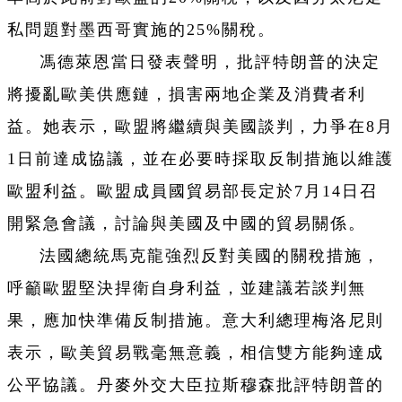
私問題對墨西哥實施的25%關稅。
馮德萊恩當日發表聲明，批評特朗普的決定
將擾亂歐美供應鏈，損害兩地企業及消費者利
益。她表示，歐盟將繼續與美國談判，力爭在8月
1日前達成協議，並在必要時採取反制措施以維護
歐盟利益。歐盟成員國貿易部長定於7月14日召
開緊急會議，討論與美國及中國的貿易關係。
法國總統馬克龍強烈反對美國的關稅措施，
呼籲歐盟堅決捍衛自身利益，並建議若談判無
果，應加快準備反制措施。意大利總理梅洛尼則
表示，歐美貿易戰毫無意義，相信雙方能夠達成
公平協議。丹麥外交大臣拉斯穆森批評特朗普的