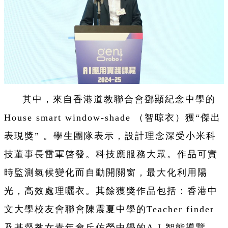
其中，來自香港道教聯合會鄧顯紀念中學的
House smart window-shade （智晾衣）獲“傑出
表現獎” 。學生團隊表示，設計理念深受小米科
技董事長雷軍啓發。科技應服務大眾。作品可實
時監測氣候變化而自動開關窗，最大化利用陽
光，高效處理曬衣
。其餘獲獎作品包括：香港中
文大學校友會聯會陳震夏中學的Teacher finder
及基督教女青年會丘佐榮中學的A.I.智能導覽