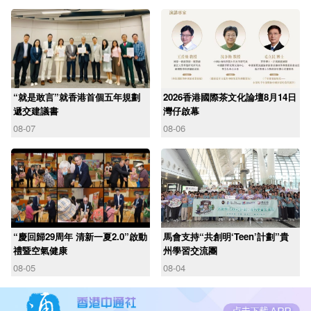
“就是敢言”就香港首個五年規劃
2026香港國際茶文化論壇8月14日
遞交建議書
灣仔啟幕
08-07
08-06
“慶回歸29周年 清新一夏2.0”啟動
馬會支持“共創明‘Teen’計劃”貴
禮暨空氣健康
州學習交流團
08-05
08-04