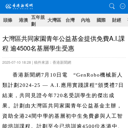
五年規
頭條
港澳
大灣區
台灣
內地
國際
財經
劃
大灣區共同家園青年公益基金提供免費A.I.課
程 逾4500名基層學生受惠
2025-07-10 18:28 | 稿件來源：香港新聞網
香港新聞網7月10日電 “GenRobo機械新人
類計劃2024-25 — A.I.應用實踐課程”頒獎禮7日
結束，共同見證今年720名受訓學生的傑出成
果。計劃由大灣區共同家園青年公益基金主辦，
資助全港24間中學的基層初中生免費參與人工智
能培訓課程。計劃至今已培訓逾4500位本港中、