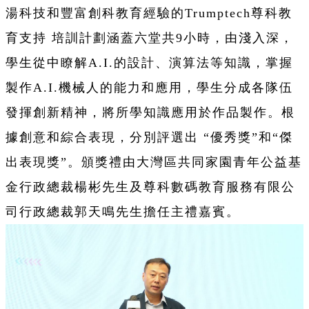
湯科技和豐富創科教育經驗的Trumptech尊科教
育支持 培訓計劃涵蓋六堂共9小時，由淺入深，
學生從中瞭解A.I.的設計、演算法等知識，掌握
製作A.I.機械人的能力和應用，學生分成各隊伍
發揮創新精神，將所學知識應用於作品製作。根
據創意和綜合表現，分別評選出 “優秀獎”和“傑
出表現獎”。頒獎禮由大灣區共同家園青年公益基
金行政總裁楊彬先生及尊科數碼教育服務有限公
司行政總裁郭天鳴先生擔任主禮嘉賓。