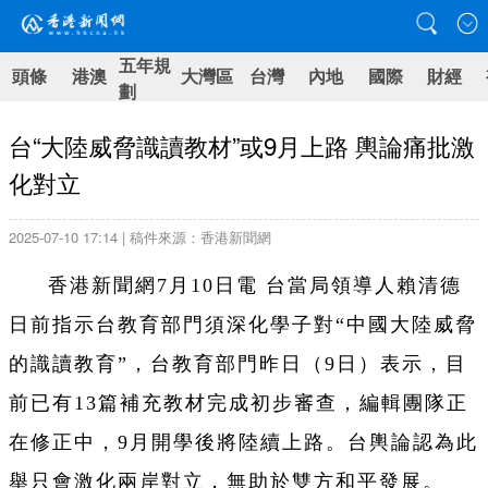
五年規
頭條
港澳
大灣區
台灣
內地
國際
財經
劃
台“大陸威脅識讀教材”或9月上路 輿論痛批激
化對立
2025-07-10 17:14 | 稿件來源：香港新聞網
香港新聞網7月10日電 台當局領導人賴清德
日前指示台教育部門須深化學子對“中國大陸威脅
的識讀教育”，台教育部門昨日（9日）表示，目
前已有13篇補充教材完成初步審查，編輯團隊正
在修正中，9月開學後將陸續上路。台輿論認為此
舉只會激化兩岸對立，無助於雙方和平發展。