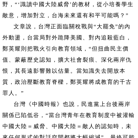
野，“‘識讀中國大陸威脅’的教材，從小培養學生
敵意，增加對立，台海未來還有和平可能嗎？”
文章說，台灣正面臨關稅戰與“大罷免”的內
外動盪，台當局對外跪降美國、對內追殺藍白，
鄭英耀則把戰火引向教育領域，“但扭曲民主價
值、蒙蔽歷史認知，擴大社會裂痕、深化兩岸仇
恨，其長遠影響難以估量。當知識失去開放本
質，政治壓斷教育脊樑，鄭英耀將成教育的千古
罪人。”
台灣《中國時報》也說，民進黨上台後兩岸
關係已陷低谷，“當台灣青年在教育制度中被灌輸
中國大陸＝威脅、中國大陸＝敵人的認知時，未
來任何形式的對話空間都將大幅縮減”，最終可能