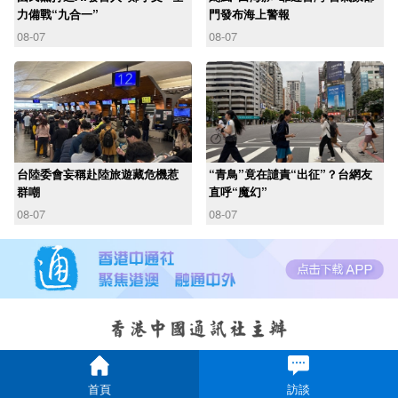
力備戰“九合一”
門發布海上警報
08-07
08-07
台陸委會妄稱赴陸旅遊藏危機惹
“青鳥”竟在譴責“出征”？台網友
群嘲
直呼“魔幻”
08-07
08-07
首頁
訪談