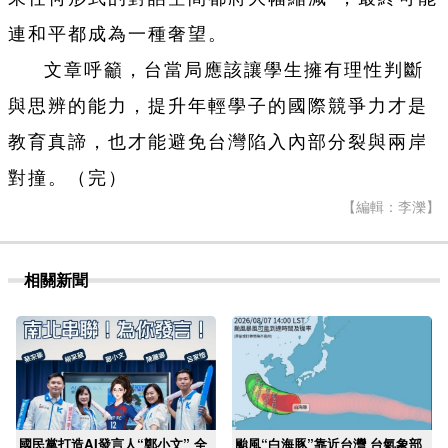
連和平都成為一種奢望。
文章呼籲，台當局應該讓學生擁有理性判斷
與思辨的能力，提升年輕學子的國際競爭力才是
教育真諦，也才能避免台灣陷入內部分裂與兩岸
對撞。（完）
【編輯：李濼】
相關新聞
國民黨打造AI發言人“鄭小文” 全
颱風“白海豚”靠近台灣 台氣象部