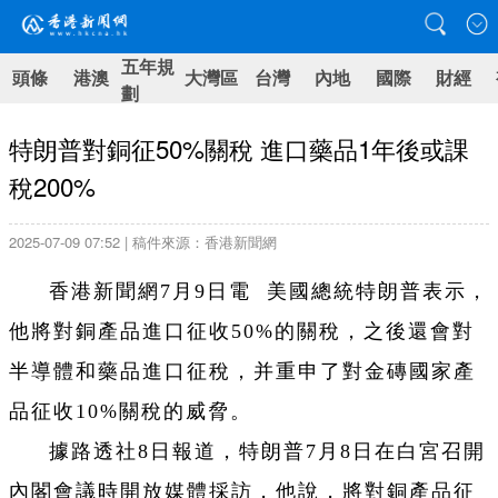
五年規
頭條
港澳
大灣區
台灣
內地
國際
財經
劃
特朗普對銅征50%關稅 進口藥品1年後或課
稅200%
2025-07-09 07:52 | 稿件來源：香港新聞網
香港新聞網7月9日電 美國總統特朗普表示，
他將對銅產品進口征收50%的關稅，之後還會對
半導體和藥品進口征稅，并重申了對金磚國家產
品征收10%關稅的威脅。
據路透社8日報道，特朗普7月8日在白宮召開
內閣會議時開放媒體採訪，他說，將對銅產品征