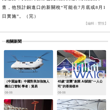
查，他預計銅進口的新關稅“可能在7月底或8月1
日實施”。（完）
【編輯：豐悅】
相關新聞
（中通論壇）中國對美加強無人
45歲“逆襲”創業 AI賦能“一人公
機出口管制 學者：貿易
司”的香港樣本
08-06
08-06