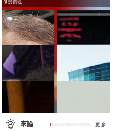
借殼還魂
來論
更 多