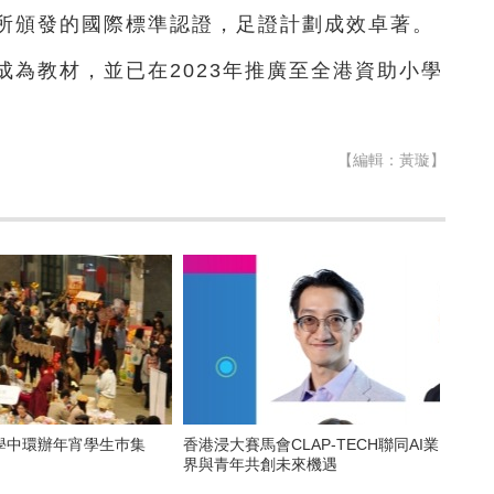
所頒發的國際標準認證，足證計劃成效卓著。
為教材，並已在2023年推廣至全港資助小學
【編輯：黃璇】
學中環辦年宵學生巿集
香港浸大賽馬會CLAP-TECH聯同AI業
界與青年共創未來機遇