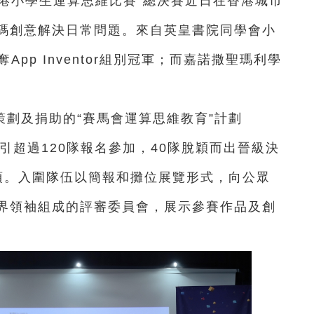
全港小學生運算思維比賽”總決賽近日在香港城市
碼創意解決日常問題。來自英皇書院同學會小
奪App Inventor組別冠軍；而嘉諾撒聖瑪利學
。
劃及捐助的“賽馬會運算思維教育”計劃
共吸引超過120隊報名參加，40隊脫穎而出晉級決
項。入圍隊伍以簡報和攤位展覽形式，向公眾
界領袖組成的評審委員會，展示參賽作品及創