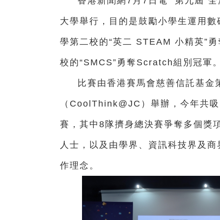
香港新聞網7月7日電 第九屆“
大學舉行，目的是鼓勵小學生運用數
學第二校的“英二 STEAM 小精英”勇
校的“SMCS”勇奪Scratch組別冠軍
比賽由香港賽馬會慈善信託基金策
（CoolThink@JC）舉辦，今年
賽，其中8隊擠身總決賽爭奪多個獎
人士，以及由學界、資訊科技界及商
作理念。