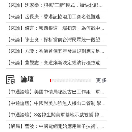
【來論】沈家燊：狠抓“三新”模式，加快北部都會區建設
【來論】岳長庚：香港記協濫用工會名義難逃法律制裁
【來論】錢言：密西根這一場初選，為何戳中了兩黨最痛的神經？
【來論】陳士良：探析當前台灣民眾統一觀望心態的深層成因
【來論】方璇：香港首個五年發展規劃應立足民生務實前行
【來論】董觀志：賽道煥新決定經濟行穩致遠
論壇
更 多
【中通論壇】美國中情局秘設古巴工作組 軍事行動箭在弦上？
【中通論壇】中國對美加強無人機出口管制 學者：貿易與安全考量兼有
【中通論壇】8名韓生闖美軍基地示威被捕 韓國年輕人反美情緒從何而來？
【解局】曹波：中國電網開始應用量子技術，以後會不再停電嗎？