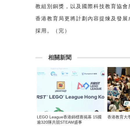
教組別銅獎，以及國際科技教育協會
香港教育局更將計劃內容提煉及發展成
採用。（完）
相關新聞
LEGO League香港錦標賽揭幕 15國
香港教育大
逾320隊共競STEAM盛事