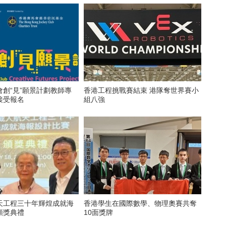
創“見”願景計劃教師專
香港工程挑戰賽結束 港隊奪世界賽小
接受報名
組八強
天工程三十年輝煌成就海
香港學生在國際數學、物理奧賽共奪
頒獎典禮
10面獎牌