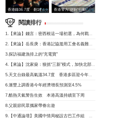
香港錄36.7度 創1884年有紀錄以來最高溫
香港警方“捷駒”行動拘147人 涉洗黑錢逾6億元
閱讀排行
1.【來論】錢言：密西根這一場初選，為何戳中了兩黨最痛的神經？
2.【來論】岳長庚：香港記協濫用工會名義難逃法律制裁
3.探訪福建漁排上的“充電寶”
4.【來論】沈家燊：狠抓“三新”模式，加快北部都會區建設
5.天文台錄最高氣溫34.7度 香港多區迎今年最熱一天
6.滙豐上調香港今年經濟增長預測至4.5%
7.酷熱天氣警告生效 本港高溫持續至下周
8.父親節民眾攜家帶眷出遊
9.【中通論壇】美國中情局秘設古巴工作組 軍事行動箭在弦上？