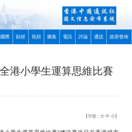
國際
財經
視頻
圖集
電訊
評論
通說
政府發佈
 全港小學生運算思維比賽
【字號：
大
中
小
】