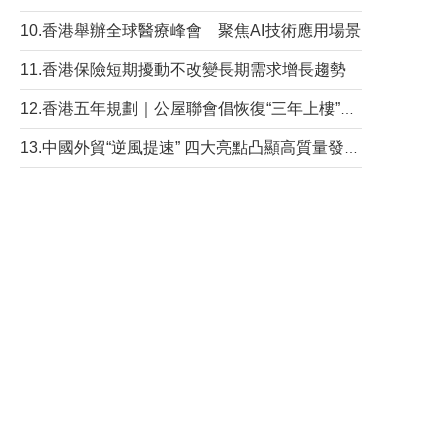
10.香港舉辦全球醫療峰會 聚焦AI技術應用場景
11.香港保險短期擾動不改變長期需求增長趨勢
12.香港五年規劃｜公屋聯會倡恢復“三年上樓”目標
13.中國外貿“逆風提速” 四大亮點凸顯高質量發展韌性