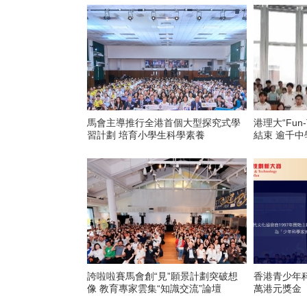
馬會主導推行全港首個大型探究式學
港理大“Fun-
習計劃 培育小學生科學素養
結束 逾千
誇啦啦賽馬會創“見”願景計劃突破想
香港青少年科
像 教育專家雲集“知識交流”論壇
萬港元獎金