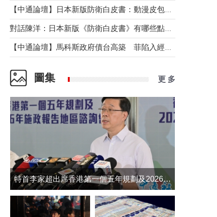
【中通論壇】日本新版防衛白皮書：動漫皮包藏不住軍國野心
對話陳洋：日本新版《防衛白皮書》有哪些點值得警惕？
【中通論壇】馬科斯政府債台高築 菲陷入經濟困境與南海對抗惡循環？
圖集
更 多
​特首李家超出席香港第一個五年規劃及2026年《施政報告》地區諮詢會