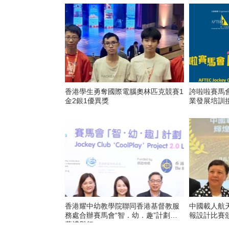
香港學生勇奪國際電腦奧林匹克競賽1
誇啦啦賽馬會
金2銀1優異獎
業發展培訓
香港耀中幼教學院聯同香港基督教服
中國載人航
務處合辦賽馬會“智．幼．趣”計劃開
報設計比賽
幕禮舉行