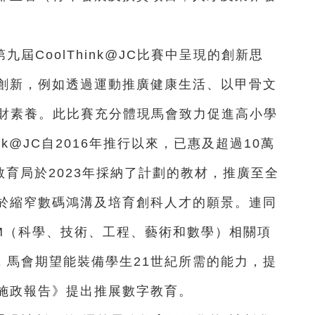
屆CoolThink@JC比賽中呈現的創新思
創新，例如透過運動推廣健康生活、以甲骨文
理財素養。此比賽充分體現馬會致力促進高小學
nk@JC自2016年推行以來，已惠及超過10萬
教育局於2023年採納了計劃的教材，推廣至全
於縮窄數碼鴻溝及培育創科人才的願景。連同
AM（科學、技術、工程、藝術和數學）相關項
，馬會期望能裝備學生21世紀所需的能力，提
施政報告》提出推展數字教育。