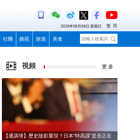
繁
简
2026年08月09日 星期日
社團
藝苑
旅遊
美食
視頻
更 多
【通講壇】歷史陰影重現？日本“特高課”是否正在