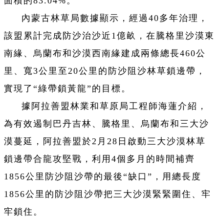
面積的83.04%。
內蒙古林草局數據顯示，經過40多年治理，
該盟累計完成防沙治沙近1億畝，在騰格里沙漠東
南緣、烏蘭布和沙漠西南緣建成兩條總長460公
里、寬3公里至20公里的防沙阻沙林草鎖邊帶，
實現了“綠帶鎖黃龍”的目標。
據阿拉善盟林業和草原局工程師海蓮介紹，
為有效遏制巴丹吉林、騰格里、烏蘭布和三大沙
漠蔓延，阿拉善盟於2月28日啟動三大沙漠林草
鎖邊帶合龍攻堅戰，利用4個多月的時間補齊
1856公里防沙阻沙帶的最後“缺口”，用總長度
1856公里的防沙阻沙帶把三大沙漠緊緊圍住、牢
牢鎖住。