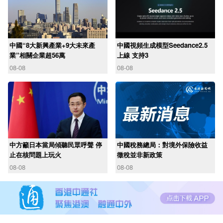
中國“8大新興產業+9大未來產
中國視頻生成模型Seedance2.5
業”相關企業超56萬
上線 支持3
08-08
08-08
中方籲日本當局傾聽民眾呼聲 停
中國稅務總局：對境外保險收益
止在核問題上玩火
徵稅並非新政策
08-08
08-08