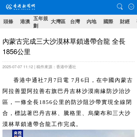
五年規
頭條
港澳
大灣區
台灣
內地
國際
財經
劃
內蒙古完成三大沙漠林草鎖邊帶合龍 全長
1856公里
2025-07-07 11:12 | 稿件來源：香港中通社
香港中通社7月7日電 7月6日，在中國內蒙古
阿拉善盟阿拉善右旗巴丹吉林沙漠南緣防沙治沙
區，一條全長1856公里的防沙阻沙帶實現全線閉
合，標誌著巴丹吉林、騰格里、烏蘭布和三大沙
漠林草鎖邊帶合龍工作完成。