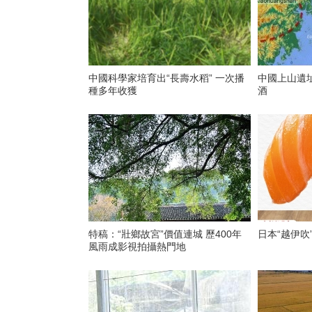
中國科學家培育出“長壽水稻” 一次播
中國上山遺
種多年收獲
酒
特稿：“壯鄉故宮”價值連城 歷400年
日本“越伊吹
風雨成影視拍攝熱門地