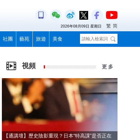
繁
简
2026年08月09日 星期日
社團
藝苑
旅遊
美食
視頻
更 多
【通講壇】歷史陰影重現？日本“特高課”是否正在