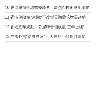
10.香港舉辦全球醫療峰會 聚焦AI技術應用場景
11.香港保險短期擾動不改變長期需求增長趨勢
12.香港五年規劃｜公屋聯會倡恢復“三年上樓”目標
13.中國外貿“逆風提速” 四大亮點凸顯高質量發展韌性