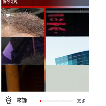
借殼還魂
來論
更 多