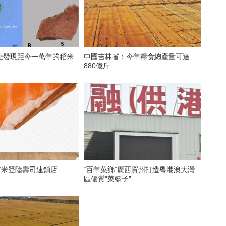
址發現距今一萬年的稻米
中國吉林省：今年糧食總產量可達
880億斤
”米登陸壽司連鎖店
“百年菜鄉”廣西賀州打造粵港澳大灣
區優質“菜籃子”