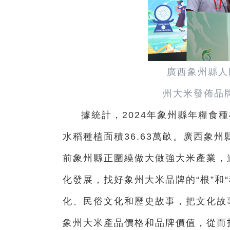
廣西象州縣人
州大米發佈品
據統計，2024年象州縣年糧食種植
水稻種植面積36.63萬畝。廣西象
前象州縣正圍繞做大做強大米產業，
化發展，找好象州大米品牌的“根”和
化、民俗文化和歷史故事，把文化故
象州大米產品價格和品牌價值，從而