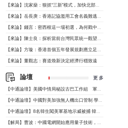
【來論】沈家燊：狠抓“三新”模式，加快北部都會區建設
【來論】岳長庚：香港記協濫用工會名義難逃法律制裁
【來論】錢言：密西根這一場初選，為何戳中了兩黨最痛的神經？
【來論】陳士良：探析當前台灣民眾統一觀望心態的深層成因
【來論】方璇：香港首個五年發展規劃應立足民生務實前行
【來論】董觀志：賽道煥新決定經濟行穩致遠
論壇
更 多
【中通論壇】美國中情局秘設古巴工作組 軍事行動箭在弦上？
【中通論壇】中國對美加強無人機出口管制 學者：貿易與安全考量兼有
【中通論壇】8名韓生闖美軍基地示威被捕 韓國年輕人反美情緒從何而來？
【解局】曹波：中國電網開始應用量子技術，以後會不再停電嗎？