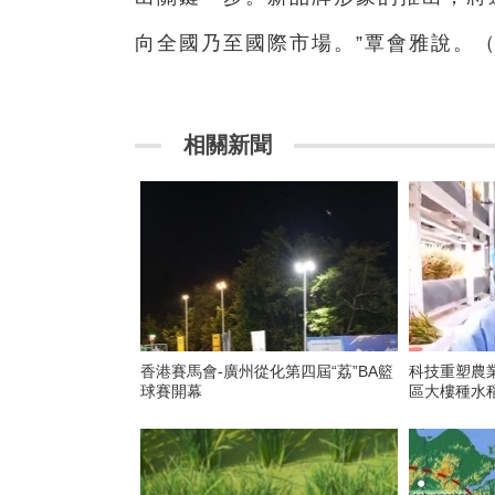
向全國乃至國際市場。”覃會雅說。
相關新聞
香港賽馬會-廣州從化第四屆“荔”BA籃
科技重塑農
球賽開幕
區大樓種水