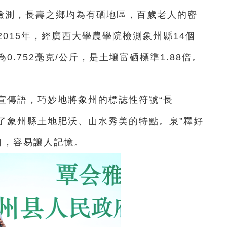
門檢測，長壽之鄉均為有硒地區，百歲老人的密
015年，經廣西大學農學院檢測象州縣14個
.752毫克/公斤，是土壤富硒標準1.88倍。
為宣傳語，巧妙地將象州的標誌性符號“長
凸顯了象州縣土地肥沃、山水秀美的特點。泉”釋好
上口，容易讓人記憶。