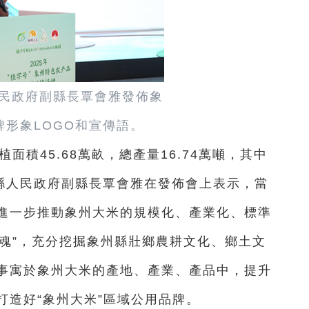
民政府副縣長覃會雅發佈象
牌形象LOGO和宣傳語。
面積45.68萬畝，總產量16.74萬噸，其中
州縣人民政府副縣長覃會雅在發佈會上表示，當
進一步推動象州大米的規模化、產業化、標準
“魂”，充分挖掘象州縣壯鄉農耕文化、鄉土文
事寓於象州大米的產地、產業、產品中，提升
打造好“象州大米”區域公用品牌。