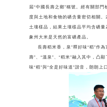
屆“中國長壽之鄉”稱號。經有關部
度與土地和食物的硒含量密切相關。2
土壤樣品，結果土壤樣品平均含硒量為0
象州大米是天然的富硒產品。
長壽稻米香，泉”釋好味“稻”作
壽”、“溫泉”、“稻米”融入其中，
味“稻”與“全是好味道”諧音，朗朗