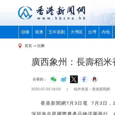
頭條
港澳
五年規劃
大灣區
台灣
內地
首頁
-> 社團
廣西象州：長壽稻米香 
分享到：
2025-07-03 18:03
|
稿件來源：香港新聞網
香港新聞網7月3日電 7月3日，
深圳海吉星國際農產品物流園舉行。