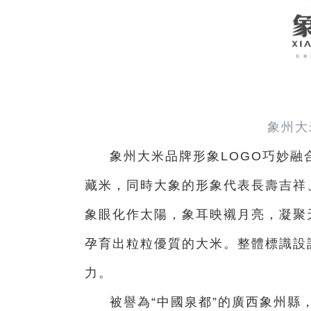
象州大
象州大米品牌形象LOGO巧妙
藏米，同時大象的形象代表長壽吉祥
象眼化作太陽，象耳映襯月亮，凝聚
孕育出粒粒優質的大米。整體標識設
力。
被譽為“中國泉都”的廣西象州縣