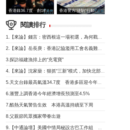
香港錄36.7度 創1884年有紀錄以來最高溫
香港警方“捷駒”行動拘147人 涉洗黑錢逾6億元
閱讀排行
1.【來論】錢言：密西根這一場初選，為何戳中了兩黨最痛的神經？
2.【來論】岳長庚：香港記協濫用工會名義難逃法律制裁
3.探訪福建漁排上的“充電寶”
4.【來論】沈家燊：狠抓“三新”模式，加快北部都會區建設
5.天文台錄最高氣溫34.7度 香港多區迎今年最熱一天
6.滙豐上調香港今年經濟增長預測至4.5%
7.酷熱天氣警告生效 本港高溫持續至下周
8.父親節民眾攜家帶眷出遊
9.【中通論壇】美國中情局秘設古巴工作組 軍事行動箭在弦上？