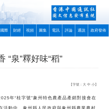
國際
財經
視頻
圖集
電訊
評論
通說
政府發佈
“泉”釋好味“稻”
【字號：
大
中
小
】
2025年“桂字號”象州特色農產品產銷對接會在
在活動中，象州縣人民政府與象州縣農業農村