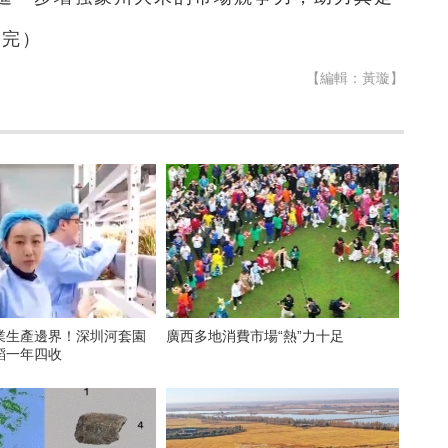
（完）
【編輯：黃璇】
業生產邊界！深圳河套園
廣西多地消費市場“熱”力十足
稻一年四收