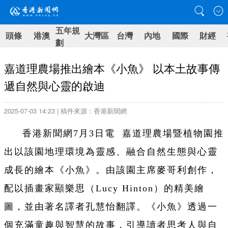
五年規
頭條
港澳
大灣區
台灣
內地
國際
財經
劃
嘉道理農場推出繪本《小魚》 以本土故事傳
遞自然與心靈的啟迪
2025-07-03 14:23 | 稿件來源：香港新聞網
香港新聞網7月3日電 嘉道理農場暨植物園推
出以該園地理環境為靈感、融合自然生態與心靈
成長的繪本《小魚》。由該園主席麥哥利創作，
配以插畫家顯樂思（Lucy Hinton）的精美繪
圖，並由著名譯者孔慧怡翻譯。《小魚》透過一
個充滿童趣與智慧的故事，引導讀者思考人與自