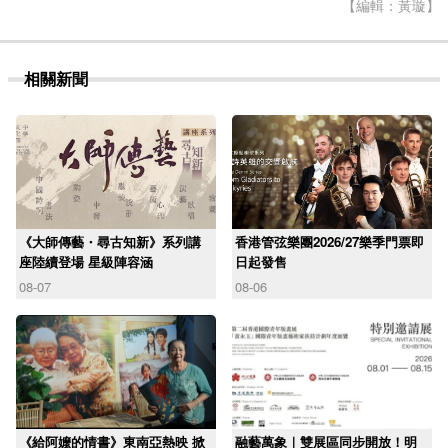
【編輯：黃璇】
相關新聞
《大師傳藝・尋古知新》系列講
香港管弦樂團2026/27樂季門票即
座陸續登場 星級陣容涵
日起發售
08-07
08-06
《給阿嬤的情書》東南亞熱映 掀
融藝萬象｜雙展區同步開放！明