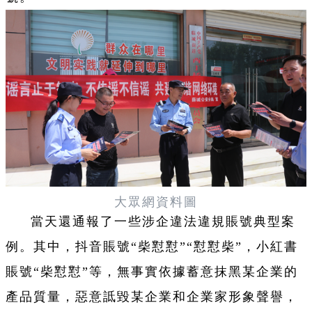
大眾網資料圖
當天還通報了一些涉企違法違規賬號典型案
例。其中，抖音賬號“柴懟懟”“懟懟柴”，小紅書
賬號“柴懟懟”等，無事實依據蓄意抹黑某企業的
產品質量，惡意詆毀某企業和企業家形象聲譽，