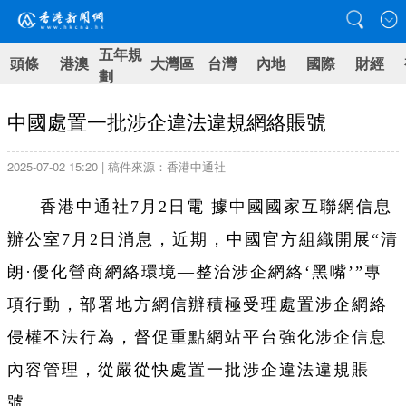
五年規
頭條
港澳
大灣區
台灣
內地
國際
財經
劃
中國處置一批涉企違法違規網絡賬號
2025-07-02 15:20 | 稿件來源：香港中通社
香港中通社7月2日電 據中國國家互聯網信息
辦公室7月2日消息，近期，中國官方組織開展“清
朗·優化營商網絡環境—整治涉企網絡‘黑嘴’”專
項行動，部署地方網信辦積極受理處置涉企網絡
侵權不法行為，督促重點網站平台強化涉企信息
內容管理，從嚴從快處置一批涉企違法違規賬
號。