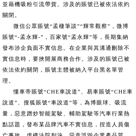
並藉機吸粉引流帶貨。涉及的賬號已被依法依約
關閉。
微信公眾賬號“孟棲筆談”“輝常觀察”，微博
賬號“-孟永輝-”，百家號“孟永輝”等，長期集納
發布涉企負面不實信息。在企業與其溝通刪除不
實信息時，要挾開展商務合作。涉及的賬號已被
依法依約關閉，賬號主體被納入平台黑名單管
理。
懂車帝賬號“CHE車說道”、易車賬號“CHE車
說道”、搜狐賬號“車說道”等，為博眼球、吸流
量，惡意蹭炒智能駕駛、輔助駕駛等汽車行業熱
點話題，發布某品牌汽車不實信息，捏造人員傷
亡事故，虛構法院判決，惡意詆毀企業產品質