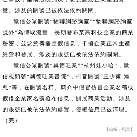
量。涉及的賬號已被依法依約關閉。
微信公眾賬號“物聯網諮詢室”“物聯網諮詢室
號外”為博取流量，長期發布某高科技企業的商業
秘密，並惡意傳播虛假信息，干擾企業正常生產
經營和發展。涉及的賬號已被依法依約關閉。
微信公眾賬號“興德旺業”“杭州娃小哈”，微
信視頻號“興德旺業書院”，抖音賬號“王少甫-瀚
慈”等，在賬號名稱、簡介中假冒仿冒企業名稱或
假借企業家名義發布信息，開展商業活動。涉及
的賬號已被依法依約處置，侵權信息已被清理。
（完）
【編輯：馬華】