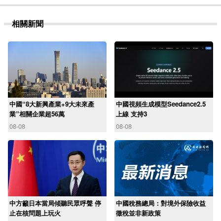
相關新聞
中國“8大新興產業+9大未來產
中國視頻生成模型Seedance2.5
業”相關企業超56萬
上線 支持3
08-08
08-08
中方籲日本當局傾聽民眾呼聲 停
中國稅務總局：對境外保險收益
止在核問題上玩火
徵稅並非新政策