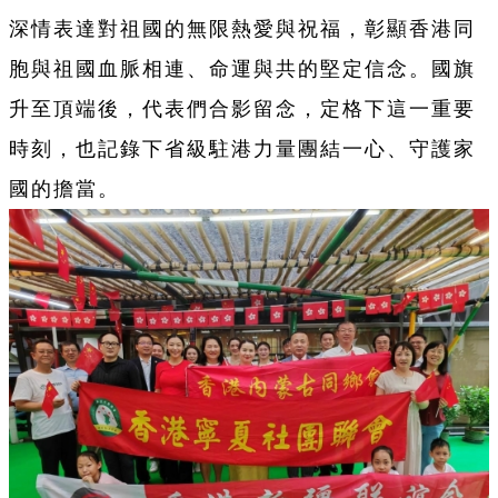
深情表達對祖國的無限熱愛與祝福，彰顯香港同
胞與祖國血脈相連、命運與共的堅定信念。國旗
升至頂端後，代表們合影留念，定格下這一重要
時刻，也記錄下省級駐港力量團結一心、守護家
國的擔當。