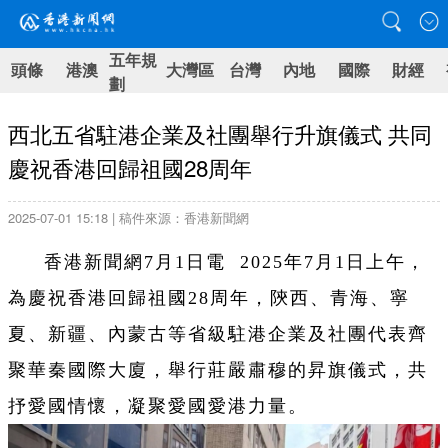
五年規
頭條
港澳
大灣區
台灣
內地
國際
財經
劃
西北五省駐港企業及社團舉行升旗儀式 共同
慶祝香港回歸祖國28周年
2025-07-01 15:18 | 稿件來源：香港新聞網
香港新聞網7月1日電 2025年7月1日上午，
為慶祝香港回歸祖國28周年，陝西、青海、寧
夏、新疆、內蒙古等省級駐港企業及社團代表齊
聚華秦國際大廈，舉行莊嚴肅穆的昇旗儀式，共
抒愛國情懷，凝聚愛國愛港力量。