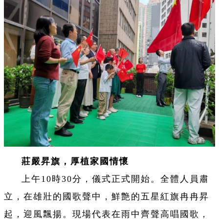
莊嚴昇旗，厚植家國情懷
上午10時30分，儀式正式開始。全體人員肅
立，在雄壯的國歌聲中，鮮艶的五星紅旗冉冉昇
起，迎風飄揚。現場代表在雨中齊聲高唱國歌，