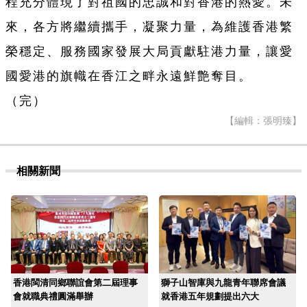
程充分體現了對祖國的忠誠和對香港的熱愛。未
來，各方將繼續攜手，凝聚力量，為維護香港繁
榮穩定、服務國家發展大局貢獻駐港力量，讓愛
國愛港的旗幟在香江之畔永遠鮮艶奪目。
（完）
【編輯：張明臻】
相關新聞
香港閩清同鄉聯誼會第二屆理事
獅子山智庫與九龍青年聯席會議
會就職典禮圓滿舉辦
就香港五年規劃提出六大