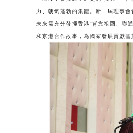
力、朝氣蓬勃的集體。新一屆理事會
未來需充分發揮香港"背靠祖國、聯
和京港合作故事，為國家發展貢獻智