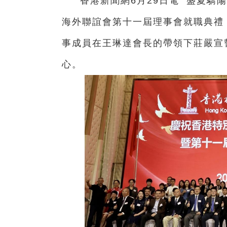
香港新聞網6月29日電 盛夏驕
海外聯誼會第十一屆理事會就職典禮
事成員在王琳達會長的帶領下莊嚴宣
心。