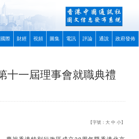
國際
財經
視頻
圖集
電訊
評論
通說
政府發佈
第十一屆理事會就職典禮
【字號：
大
中
小
】