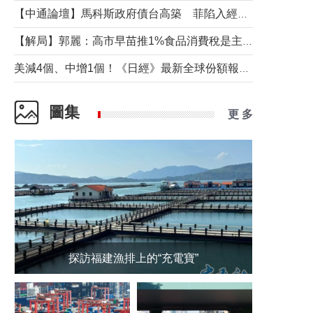
【中通論壇】馬科斯政府債台高築 菲陷入經濟困境與南海對抗惡循環？
【解局】郭麗：高市早苗推1%食品消費稅是主動作為還是被迫“飲鴆止渴”
美減4個、中增1個！《日經》最新全球份額報告透露了什麼？
圖集
更 多
探訪福建漁排上的“充電寶”