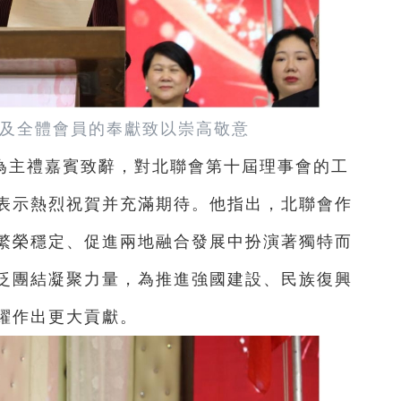
及全體會員的奉獻致以崇高敬意
為主禮嘉賓致辭，對北聯會第十屆理事會的工
表示熱烈祝賀并充滿期待。他指出，北聯會作
繁榮穩定、促進兩地融合發展中扮演著獨特而
泛團結凝聚力量，為推進強國建設、民族復興
躍作出更大貢獻。