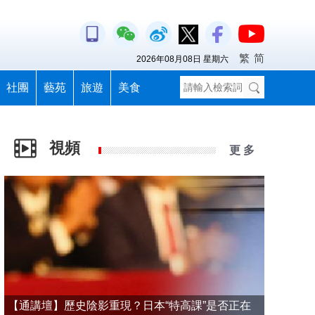
繁
简
2026年08月08日 星期六
社團
藝苑
旅遊
美食
視頻
更 多
【通講壇】歷史陰影重現？日本“特高課”是否正在