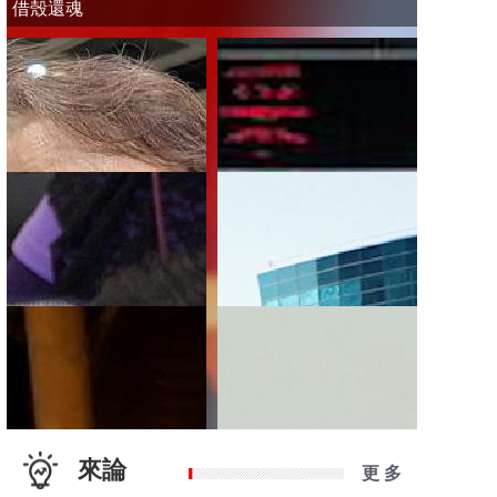
借殼還魂
來論
更 多