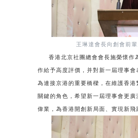
王琳達會長向創會前輩
香港北京社團總會會長施榮懷作
作給予高度評價，并對新一屆理事會
為連接京港的重要橋樑，在維護香港
關鍵的角色，希望新一屆理事會更廣
偉業，為香港開創新局面、實現新飛