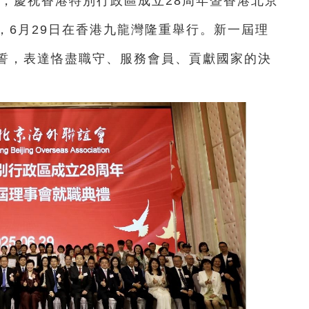
陽，慶祝香港特別行政區成立28周年暨香港北京
，
6月29日
在香港九龍灣隆重舉行。新一屆理
誓，表達恪盡職守、服務會員、貢獻國家的決