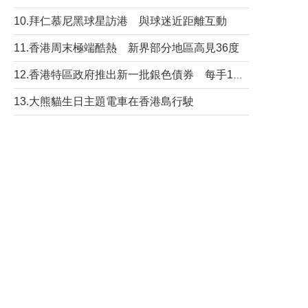
10.拜仁慕尼黑球星訪港 與球迷近距離互動
11.香港周末極端酷熱 新界部分地區高見36度
12.香港特區政府推出新一批銀色債券 每手1萬元保底息4.25厘
13.大熊貓生日主題電車在香港島行駛