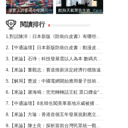
滙豐上調香港今年經濟增長預測至4.5%
酷熱天氣警告生效 本港高溫持續至下周
閱讀排行
1.對話陳洋：日本新版《防衛白皮書》有哪些點值得警惕？
2.【中通論壇】日本新版防衛白皮書：動漫皮包藏不住軍國野心
3.【來論】石琤：科技發展需以人為本 數碼共融不應讓長者放棄傳統生活方式
4.【來論】董觀志：賽道煥新決定經濟行穩致遠
5.【解局】曹波：中國電網開始應用量子技術，以後會不再停電嗎？
6.【來論】屠海鳴：兜兜轉轉話王虹 眾口鑠金“一邊倒”
7.【中通論壇】8名韓生闖美軍基地示威被捕 韓國年輕人反美情緒從何而來？
8.【來論】方璇：香港首個五年發展規劃應立足民生務實前行
9.【來論】陳士良：探析當前台灣民眾統一觀望心態的深層成因