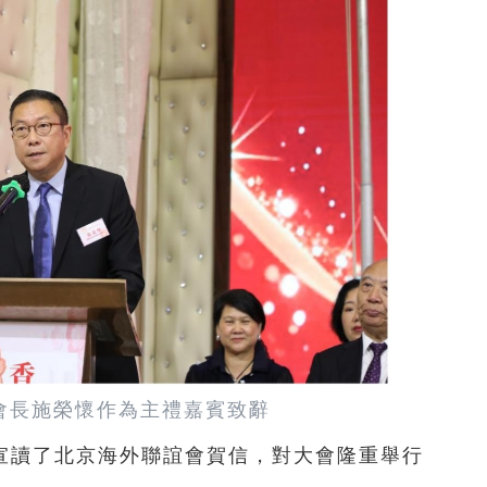
會長施榮懷作為主禮嘉賓致辭
宣讀了北京海外聯誼會賀信，對大會隆重舉行