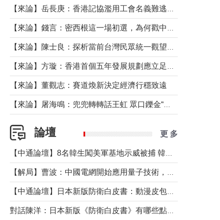
【來論】岳長庚：香港記協濫用工會名義難逃法律制裁
【來論】錢言：密西根這一場初選，為何戳中了兩黨最痛的神經？
【來論】陳士良：探析當前台灣民眾統一觀望心態的深層成因
【來論】方璇：香港首個五年發展規劃應立足民生務實前行
【來論】董觀志：賽道煥新決定經濟行穩致遠
【來論】屠海鳴：兜兜轉轉話王虹 眾口鑠金“一邊倒”
論壇
更 多
【中通論壇】8名韓生闖美軍基地示威被捕 韓國年輕人反美情緒從何而來？
【解局】曹波：中國電網開始應用量子技術，以後會不再停電嗎？
【中通論壇】日本新版防衛白皮書：動漫皮包藏不住軍國野心
對話陳洋：日本新版《防衛白皮書》有哪些點值得警惕？