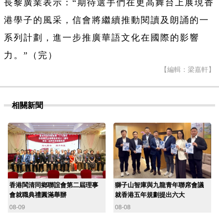
長黎廣業表示：“期待選手們在更高舞台上展現香
港學子的風采，信會將繼續推動閱讀及朗誦的一
系列計劃，進一步推廣華語文化在國際的影響
力。”（完）
【編輯：梁嘉軒】
相關新聞
香港閩清同鄉聯誼會第二屆理事
獅子山智庫與九龍青年聯席會議
會就職典禮圓滿舉辦
就香港五年規劃提出六大
08-09
08-08