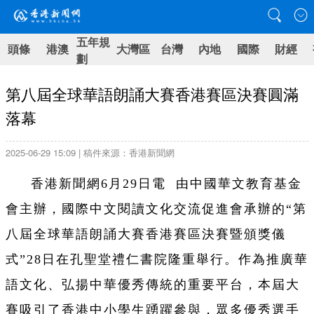
五年規
頭條
港澳
大灣區
台灣
內地
國際
財經
劃
第八屆全球華語朗誦大賽香港賽區決賽圓滿
落幕
2025-06-29 15:09 | 稿件來源：香港新聞網
香港新聞網6月29日電 由中國華文教育基金
會主辦，國際中文閱讀文化交流促進會承辦的“第
八屆全球華語朗誦大賽香港賽區決賽暨頒獎儀
式”28日在孔聖堂禮仁書院隆重舉行。作為推廣華
語文化、弘揚中華優秀傳統的重要平台，本屆大
賽吸引了香港中小學生踴躍參與，眾多優秀選手