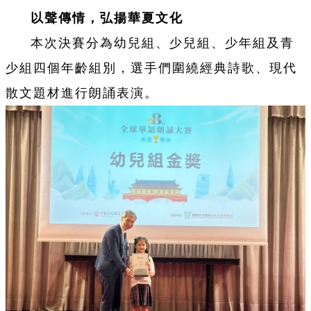
以聲傳情，弘揚華夏文化
本次決賽分為幼兒組、少兒組、少年組及青
少組四個年齡組別，選手們圍繞經典詩歌、現代
散文題材進行朗誦表演。