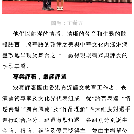
圖源：主辦方
他們以飽滿的情感、清晰的發音和生動的肢
體語言，將華語的韻律之美與中華文化內涵淋漓
盡致地呈現於舞台之上，贏得現場觀眾與評委的
熱烈掌聲。
專業評審，嚴謹評選
決賽評審團由香港資深語文教育工作者、表
演藝術專家及文化界代表組成，從“語言表達”“情
感傳遞”“舞台風範”及“作品理解”四大維度對選手
進行綜合評分。經過激烈角逐，各組別分別誕生
金牌、銀牌、銅牌及優異獎得主，並由主辦單位