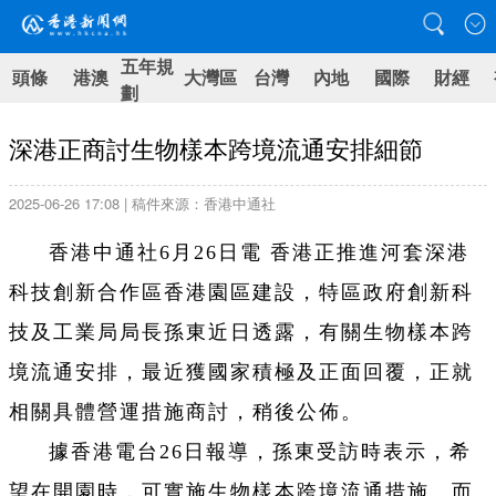
五年規
頭條
港澳
大灣區
台灣
內地
國際
財經
劃
深港正商討生物樣本跨境流通安排細節
2025-06-26 17:08 | 稿件來源：香港中通社
香港中通社6月26日電 香港正推進河套深港
科技創新合作區香港園區建設，特區政府創新科
技及工業局局長孫東近日透露，有關生物樣本跨
境流通安排，最近獲國家積極及正面回覆，正就
相關具體營運措施商討，稍後公佈。
據香港電台26日報導，孫東受訪時表示，希
望在開園時，可實施生物樣本跨境流通措施。而