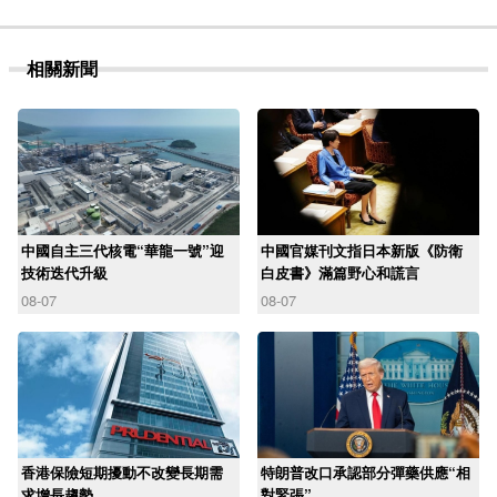
相關新聞
中國自主三代核電“華龍一號”迎
中國官媒刊文指日本新版《防衛
技術迭代升級
白皮書》滿篇野心和謊言
08-07
08-07
香港保險短期擾動不改變長期需
特朗普改口承認部分彈藥供應“相
求增長趨勢
對緊張”