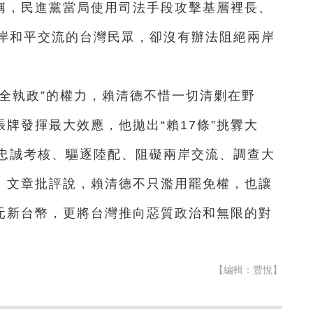
稱，民進黨當局使用司法手段攻擊基層裡長、
岸和平交流的台灣民眾，卻沒有辦法阻絕兩岸
。
全執政”的權力，賴清德不惜一切清剿在野
張牌發揮最大效應，他拋出“賴17條”挑釁大
忠誠考核、驅逐陸配、阻礙兩岸交流、調查大
身。文章批評說，賴清德不只濫用罷免權，也讓
億元新台幣，更將台灣推向惡質政治和無限的對
【編輯：豐悅】