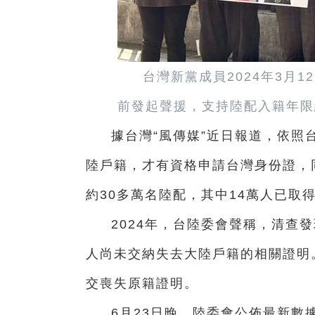
台灣新黨成員2024年3月
前發起聲援，支持陸配入籍年限
據台灣“風傳媒”近日報道，依照
陸戶籍，才有資格申請台灣身份證，
約30多萬名陸配，其中14萬人已取
2024年，台陸委會聲稱，清查
人尚未交納失去大陸戶籍的相關證明。
交喪失原籍證明。
6月23日晚，陸委會公佈最新數