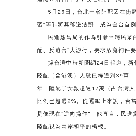
5月26日，台北一名陸配因在街
密”等罪將其移送法辦，成為全台首
民進黨當局的作為引發台灣民眾的
配、反迫害”大游行，要求放寬補件
據台灣中時新聞網24日報道，
陸配（含港澳）人數已經達到39萬，超
年，陸配子女數超過12萬（占台灣人
比例已超過2%。從邏輯上來說，台
是像現在“逆向操作”。他直言，民進
陸配視為兩岸和平的橋樑。