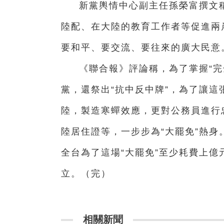
新黨輿情中心副主任孫榮富撰文
陸配、在大陸的教育工作者等促進兩
要和平、要交流、要往來的廣大民意
《聯合報》評論稱，為了掌握“完
黨，還祭出“抗中反中牌”，為了讓這
陸，製造寒蟬效應，更對公務員進行
陸居住證等，一步步為“大罷免”熱
全台為了這場“大罷免”至少耗費上
立。（完）
相關新聞