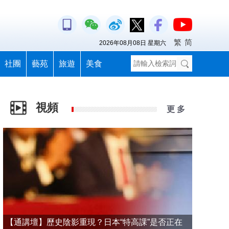
繁
简
2026年08月08日 星期六
社團
藝苑
旅遊
美食
視頻
更 多
【通講壇】歷史陰影重現？日本“特高課”是否正在