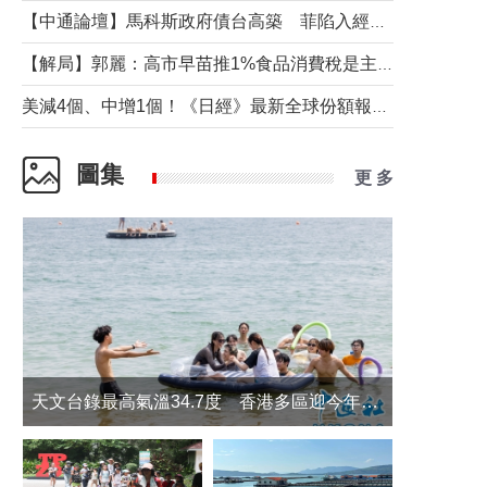
【中通論壇】馬科斯政府債台高築 菲陷入經濟困境與南海對抗惡循環？
【解局】郭麗：高市早苗推1%食品消費稅是主動作為還是被迫“飲鴆止渴”
美減4個、中增1個！《日經》最新全球份額報告透露了什麼？
圖集
更 多
天文台錄最高氣溫34.7度 香港多區迎今年最熱一天