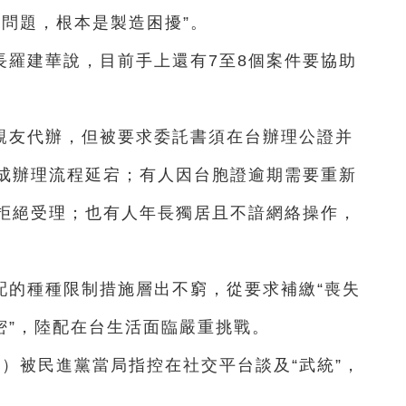
問題，根本是製造困擾”。
長羅建華說，目前手上還有7至8個案件要協助
親友代辦，但被要求委託書須在台辦理公證并
成辦理流程延宕；有人因台胞證逾期需要重新
拒絕受理；也有人年長獨居且不諳網絡操作，
。
配的種種限制措施層出不窮，從要求補繳“喪失
密”，陸配在台生活面臨嚴重挑戰。
）被民進黨當局指控在社交平台談及“武統”，