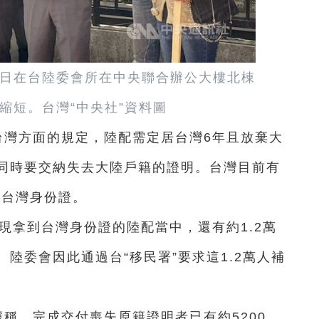
12日在台陸委會所在中央聯合辦公大樓北棟
縮短。台灣“中央社”資料圖
台灣方面的規定，陸配需定居台灣6年且放棄大
同時要交納失去大陸戶籍的證明。台灣目前有
得台灣身份證。
發現拿到台灣身份證的陸配當中，還有約1.2萬
陸委會因此通過台“移民署”要求這1.2萬人補
據稱，完成交付喪失原籍證明者已有約5200