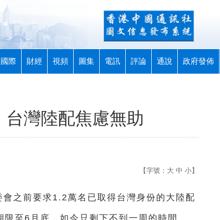
國際
財經
視頻
圖集
電訊
評論
通說
政府發佈
，台灣陸配焦慮無助
【字號：
大
中
小
】
委會之前要求1.2萬名已取得台灣身份的大陸配
期限至6月底，如今只剩下不到一周的時間。