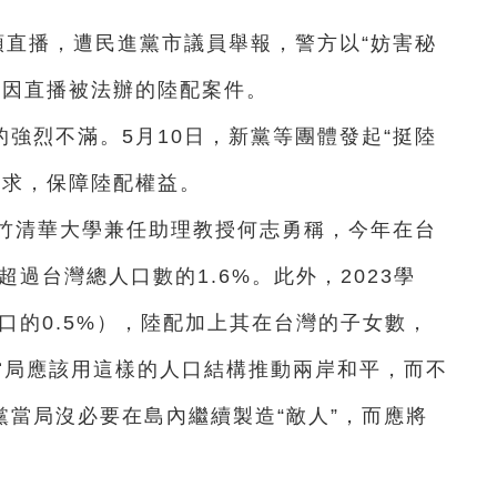
頭直播，遭民進黨市議員舉報，警方以“妨害秘
例因直播被法辦的陸配案件。
強烈不滿。5月10日，新黨等團體發起“挺陸
要求，保障陸配權益。
新竹清華大學兼任助理教授何志勇稱，今年在台
過台灣總人口數的1.6%。此外，2023學
口的0.5%），陸配加上其在台灣的子女數，
當局應該用這樣的人口結構推動兩岸和平，而不
黨當局沒必要在島內繼續製造“敵人”，而應將