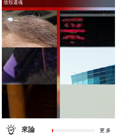
借殼還魂
來論
更 多