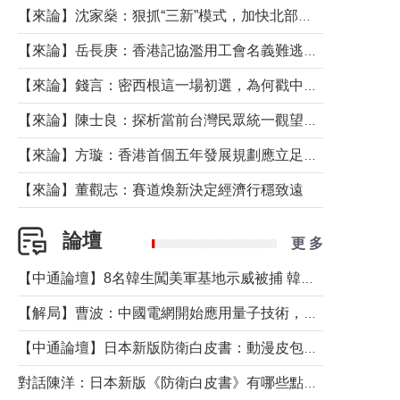
【來論】沈家燊：狠抓“三新”模式，加快北部都會區建設
【來論】岳長庚：香港記協濫用工會名義難逃法律制裁
【來論】錢言：密西根這一場初選，為何戳中了兩黨最痛的神經？
【來論】陳士良：探析當前台灣民眾統一觀望心態的深層成因
【來論】方璇：香港首個五年發展規劃應立足民生務實前行
【來論】董觀志：賽道煥新決定經濟行穩致遠
論壇
更 多
【中通論壇】8名韓生闖美軍基地示威被捕 韓國年輕人反美情緒從何而來？
【解局】曹波：中國電網開始應用量子技術，以後會不再停電嗎？
【中通論壇】日本新版防衛白皮書：動漫皮包藏不住軍國野心
對話陳洋：日本新版《防衛白皮書》有哪些點值得警惕？