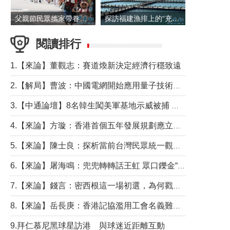
父親節民眾攜家帶眷出遊
探訪福建漁排上的“充電寶”
閱讀排行
1.【來論】董觀志：賽道煥新決定經濟行穩致遠
2.【解局】曹波：中國電網開始應用量子技術，以後會不再停電嗎？
3.【中通論壇】8名韓生闖美軍基地示威被捕 韓國年輕人反美情緒從何而來？
4.【來論】方璇：香港首個五年發展規劃應立足民生務實前行
5.【來論】陳士良：探析當前台灣民眾統一觀望心態的深層成因
6.【來論】屠海鳴：兜兜轉轉話王虹 眾口鑠金“一邊倒”
7.【來論】錢言：密西根這一場初選，為何戳中了兩黨最痛的神經？
8.【來論】岳長庚：香港記協濫用工會名義難逃法律制裁
9.拜仁慕尼黑球星訪港 與球迷近距離互動