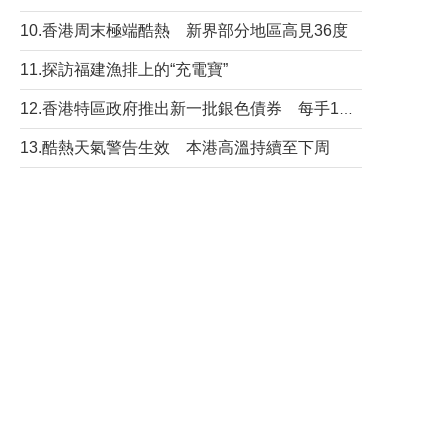
10.香港周末極端酷熱 新界部分地區高見36度
11.探訪福建漁排上的“充電寶”
12.香港特區政府推出新一批銀色債券 每手1萬元保底息4.25厘
13.酷熱天氣警告生效 本港高溫持續至下周