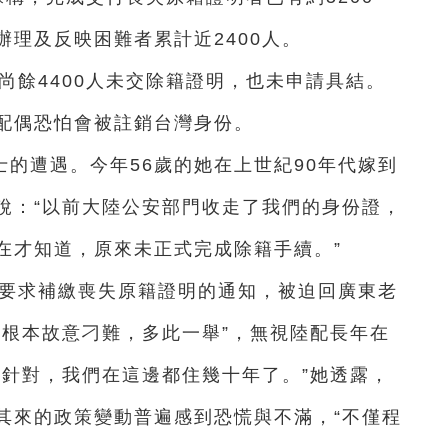
理及反映困難者累計近2400人。
，尚餘4400人未交除籍證明，也未申請具結。
配偶恐怕會被註銷台灣身份。
的遭遇。今年56歲的她在上世紀90年代嫁到
說：“以前大陸公安部門收走了我們的身份證，
在才知道，原來未正式完成除籍手續。”
”要求補繳喪失原籍證明的通知，被迫回廣東老
“根本故意刁難，多此一舉”，無視陸配長年在
被針對，我們在這邊都住幾十年了。”她透露，
其來的政策變動普遍感到恐慌與不滿，“不僅程