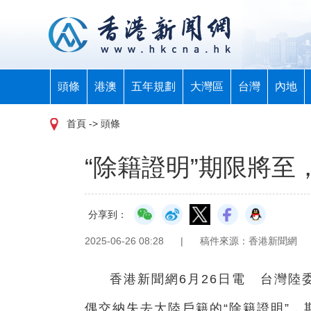
頭條
港澳
五年規劃
大灣區
台灣
內地
首頁
-> 頭條
“除籍證明”期限將至
分享到：
2025-06-26 08:28
|
稿件來源：香港新聞網
香港新聞網6月26日電 台灣陸
偶交納失去大陸戶籍的“除籍證明”，