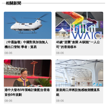
相關新聞
（中通論壇）中國對美加強無人
45歲“逆襲”創業 AI賦能“一人公
機出口管制 學者：貿易
司”的香港樣本
08-06
08-06
港中大發布5年策略計劃配合香港
新皇崗口岸將設無感檢測體溫系
首份5年規劃
統
08-06
08-06