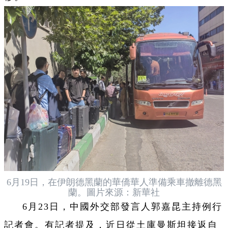
6月19日，在伊朗德黑蘭的華僑華人準備乘車撤離德黑
蘭。圖片來源：新華社
6月23日，中國外交部發言人郭嘉昆主持例行
記者會。有記者提及，近日從土庫曼斯坦接返自