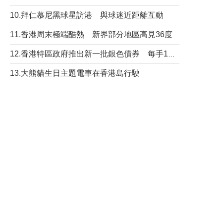
10.拜仁慕尼黑球星訪港 與球迷近距離互動
11.香港周末極端酷熱 新界部分地區高見36度
12.香港特區政府推出新一批銀色債券 每手1萬元保底息4.25厘
13.大熊貓生日主題電車在香港島行駛