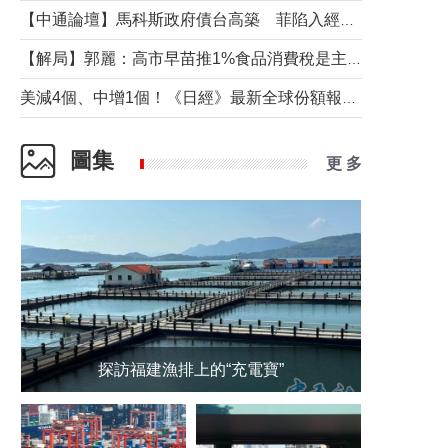
【中通論壇】馬科斯政府債台高築 菲陷入經濟困境與南海對抗惡循環？
【解局】郭麗：高市早苗推1%食品消費稅是主動作為還是被迫“飲鴆止渴”
美減4個、中增1個！《日經》最新全球份額報告透露了什麼？
圖集
更 多
探訪福建漁排上的“充電寶”