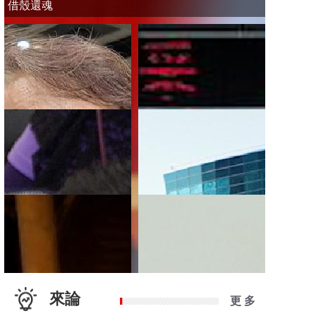
借殼還魂
來論
更 多