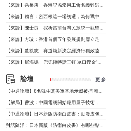
【來論】岳長庚：香港記協濫用工會名義難逃法律制裁
【來論】錢言：密西根這一場初選，為何戳中了兩黨最痛的神經？
【來論】陳士良：探析當前台灣民眾統一觀望心態的深層成因
【來論】方璇：香港首個五年發展規劃應立足民生務實前行
【來論】董觀志：賽道煥新決定經濟行穩致遠
【來論】屠海鳴：兜兜轉轉話王虹 眾口鑠金“一邊倒”
論壇
更 多
【中通論壇】8名韓生闖美軍基地示威被捕 韓國年輕人反美情緒從何而來？
【解局】曹波：中國電網開始應用量子技術，以後會不再停電嗎？
【中通論壇】日本新版防衛白皮書：動漫皮包藏不住軍國野心
對話陳洋：日本新版《防衛白皮書》有哪些點值得警惕？