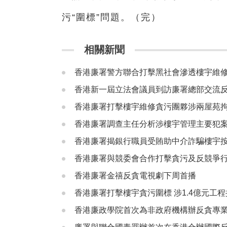
污“圍標”問題。（完）
相關新聞
香港廉署警方聯合打擊黑社會滲透樓宇維
香港新一屆立法會議員到訪廉署總部交流
香港廉署打擊樓宇維修貪污團夥涉兩屋苑拘
香港廉署調查主任分析涉樓宇管理主要犯
香港廉署揭銀行職員受賄助中介詐騙樓宇
香港廉署與競委會合作打擊貪污及反競爭行
香港廉署金禧反貪電視劇下周首播
香港廉署打擊樓宇貪污圍標 涉1.4億元工程
香港廉政學院首次為非政府機構辦反貪專