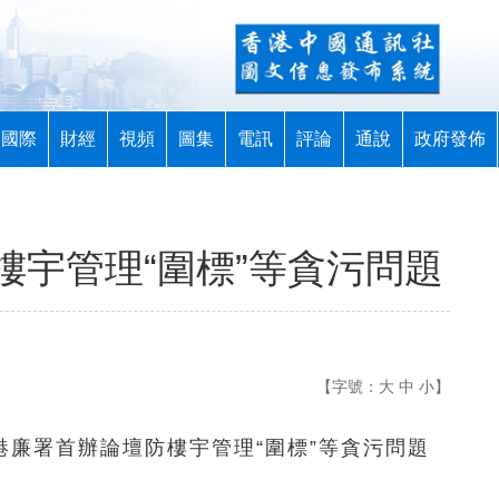
國際
財經
視頻
圖集
電訊
評論
通說
政府發佈
樓宇管理“圍標”等貪污問題
【字號：
大
中
小
】
廉署首辦論壇防樓宇管理“圍標”等貪污問題