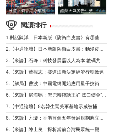
滙豐上調香港今年經濟增長預測至4.5%
酷熱天氣警告生效 本港高溫持續至下周
閱讀排行
1.對話陳洋：日本新版《防衛白皮書》有哪些點值得警惕？
2.【中通論壇】日本新版防衛白皮書：動漫皮包藏不住軍國野心
3.【來論】石琤：科技發展需以人為本 數碼共融不應讓長者放棄傳統生活方式
4.【來論】董觀志：賽道煥新決定經濟行穩致遠
5.【解局】曹波：中國電網開始應用量子技術，以後會不再停電嗎？
6.【來論】屠海鳴：兜兜轉轉話王虹 眾口鑠金“一邊倒”
7.【中通論壇】8名韓生闖美軍基地示威被捕 韓國年輕人反美情緒從何而來？
8.【來論】方璇：香港首個五年發展規劃應立足民生務實前行
9.【來論】陳士良：探析當前台灣民眾統一觀望心態的深層成因