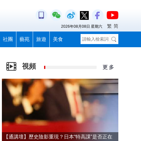
繁
简
2026年08月08日 星期六
社團
藝苑
旅遊
美食
視頻
更 多
【通講壇】歷史陰影重現？日本“特高課”是否正在