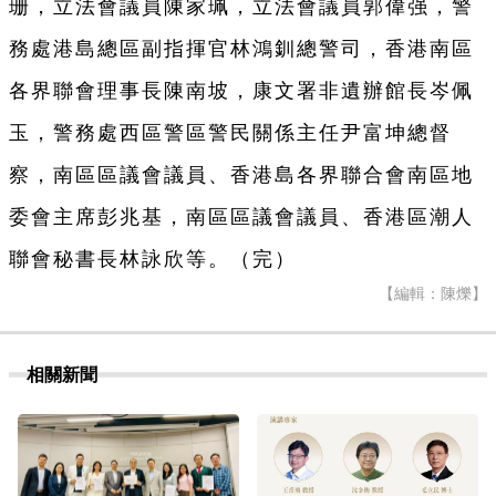
珊，立法會議員陳家珮，立法會議員郭偉强，警
務處港島總區副指揮官林鴻釧總警司，香港南區
各界聯會理事長陳南坡，康文署非遺辦館長岑佩
玉，警務處西區警區警民關係主任尹富坤總督
察，南區區議會議員、香港島各界聯合會南區地
委會主席彭兆基，南區區議會議員、香港區潮人
聯會秘書長林詠欣等。（完）
【編輯：陳爍】
相關新聞