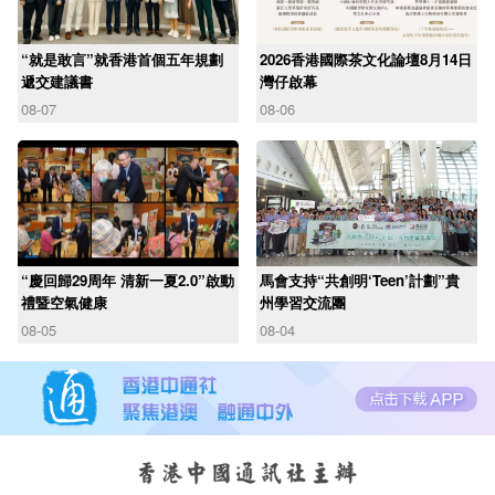
“就是敢言”就香港首個五年規劃
2026香港國際茶文化論壇8月14日
遞交建議書
灣仔啟幕
08-07
08-06
“慶回歸29周年 清新一夏2.0”啟動
馬會支持“共創明‘Teen’計劃”貴
禮暨空氣健康
州學習交流團
08-05
08-04