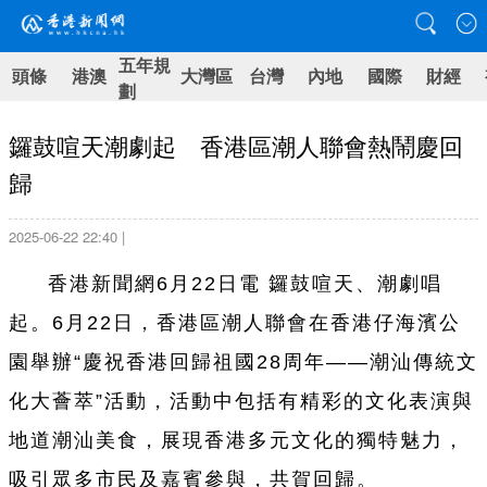
五年規
頭條
港澳
大灣區
台灣
內地
國際
財經
劃
鑼鼓喧天潮劇起 香港區潮人聯會熱鬧慶回
歸
2025-06-22 22:40 |
香港新聞網6月22日電
鑼鼓喧天、潮劇唱
起。6月22日，香港區潮人聯會在香港仔海濱公
園舉辦“慶祝香港回歸祖國28周年——潮汕傳統文
化大薈萃”活動，活動中包括有精彩的文化表演與
地道潮汕美食，展現香港多元文化的獨特魅力，
吸引眾多市民及嘉賓參與，共賀回歸。