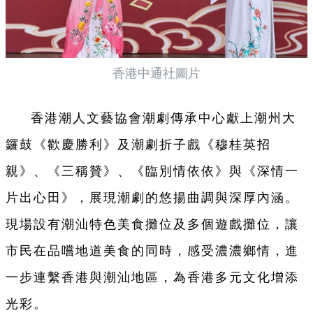
香港中通社圖片
香港潮人文藝協會潮劇傳承中心獻上潮州大
鑼鼓《歡慶勝利》及潮劇折子戲《穆桂英招
親》、《三稱贊》、《臨別情依依》與《深情一
片出心田》，展現潮劇的悠揚曲調與深厚內涵。
現場設有潮汕特色美食攤位及多個遊戲攤位，讓
市民在品嚐地道美食的同時，感受濃濃鄉情，進
一步連繫香港與潮汕地區，為香港多元文化增添
光彩。