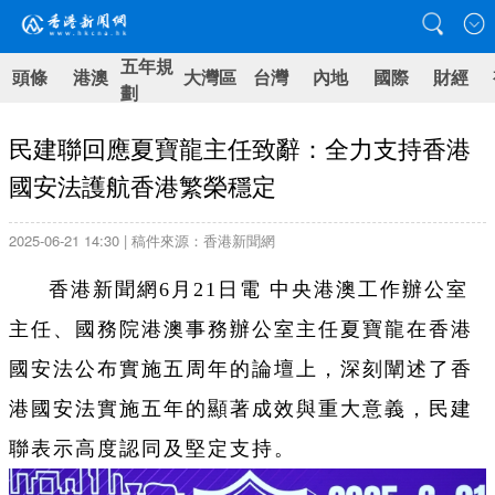
五年規
頭條
港澳
大灣區
台灣
內地
國際
財經
劃
民建聯回應夏寶龍主任致辭：全力支持香港
國安法護航香港繁榮穩定
2025-06-21 14:30 | 稿件來源：香港新聞網
香港新聞網6月21日電
中央港澳工作辦公室
主任、國務院港澳事務辦公室主任夏寶龍在香港
國安法公布實施五周年的論壇上，深刻闡述了香
港國安法實施五年的顯著成效與重大意義，民建
聯表示高度認同及堅定支持。