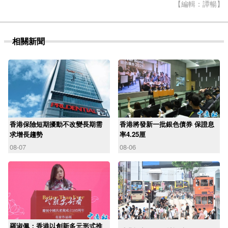
【編輯：譚暢】
相關新聞
香港保險短期擾動不改變長期需
香港將發新一批銀色債券 保證息
求增長趨勢
率4.25厘
08-07
08-06
羅淑佩：香港以創新多元形式推