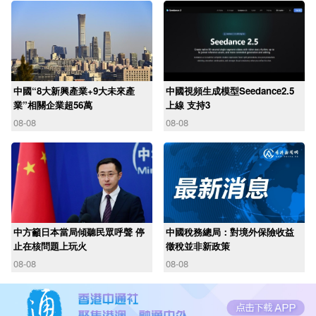
中國“8大新興產業+9大未來產
中國視頻生成模型Seedance2.5
業”相關企業超56萬
上線 支持3
08-08
08-08
中方籲日本當局傾聽民眾呼聲 停
中國稅務總局：對境外保險收益
止在核問題上玩火
徵稅並非新政策
08-08
08-08