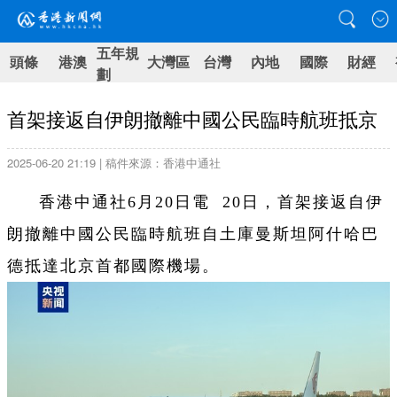
五年規
頭條
港澳
大灣區
台灣
內地
國際
財經
劃
首架接返自伊朗撤離中國公民臨時航班抵京
2025-06-20 21:19 | 稿件來源：香港中通社
香港中通社6月20日電 20日，首架接返自伊
朗撤離中國公民臨時航班自土庫曼斯坦阿什哈巴
德抵達北京首都國際機場。