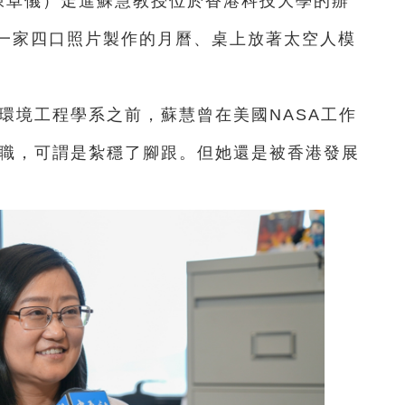
陳卓儀）
走進蘇慧教授位於香港科技大學的辦
一家四口照片製作的月曆、桌上放著太空人模
。
及環境工程學系之前，蘇慧曾在美國NASA工作
要職，可謂是紮穩了腳跟。但她還是被香港發展