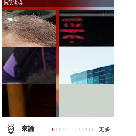
借殼還魂
來論
更 多