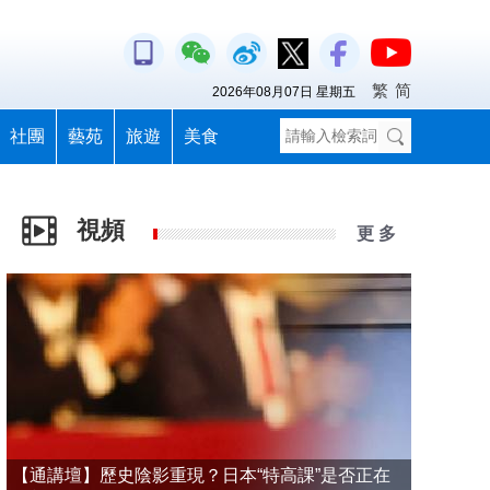
繁
简
2026年08月07日 星期五
社團
藝苑
旅遊
美食
視頻
更 多
【通講壇】歷史陰影重現？日本“特高課”是否正在