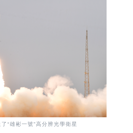
送了“雄彬一號”高分辨光學衛星