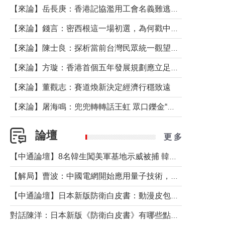
【來論】岳長庚：香港記協濫用工會名義難逃法律制裁
【來論】錢言：密西根這一場初選，為何戳中了兩黨最痛的神經？
【來論】陳士良：探析當前台灣民眾統一觀望心態的深層成因
【來論】方璇：香港首個五年發展規劃應立足民生務實前行
【來論】董觀志：賽道煥新決定經濟行穩致遠
【來論】屠海鳴：兜兜轉轉話王虹 眾口鑠金“一邊倒”
論壇
更 多
【中通論壇】8名韓生闖美軍基地示威被捕 韓國年輕人反美情緒從何而來？
【解局】曹波：中國電網開始應用量子技術，以後會不再停電嗎？
【中通論壇】日本新版防衛白皮書：動漫皮包藏不住軍國野心
對話陳洋：日本新版《防衛白皮書》有哪些點值得警惕？