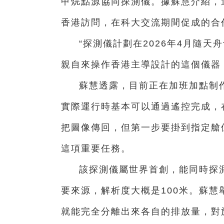
甲烷點源協同探測儀。據蘇慧介紹，這
香港訪問，在科大交流期間促成的合
“探測儀計劃在2026年4月隨
親自來操作香港主導設計的這個儀器
蘇慧透露，目前正在加班加點制
實際運行時基本可以通過遙控完成，
把圖像傳回，但第一步要掛到指定艙
這項重要任務。
該探測儀屬世界首創，能同時探
要來源，解析度大概是100米。蘇慧
就能完全分離出來各自的排放量，對