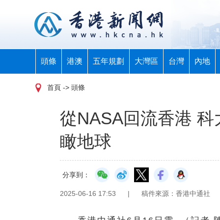
頭條
港澳
五年規劃
大灣區
台灣
內地
首頁
-> 頭條
從NASA回流香港 
瞰地球
分享到：
2025-06-16 17:53
|
稿件來源：香港中通社