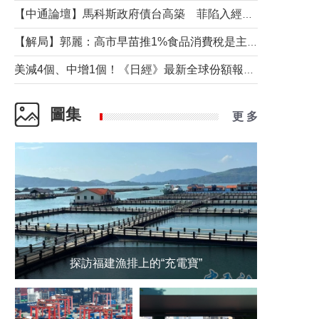
【中通論壇】馬科斯政府債台高築 菲陷入經濟困境與南海對抗惡循環？
【解局】郭麗：高市早苗推1%食品消費稅是主動作為還是被迫“飲鴆止渴”
美減4個、中增1個！《日經》最新全球份額報告透露了什麼？
圖集
更 多
探訪福建漁排上的“充電寶”