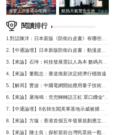
滙豐上調香港今年經濟增長預測至4.5%
酷熱天氣警告生效 本港高溫持續至下周
閱讀排行
1.對話陳洋：日本新版《防衛白皮書》有哪些點值得警惕？
2.【中通論壇】日本新版防衛白皮書：動漫皮包藏不住軍國野心
3.【來論】石琤：科技發展需以人為本 數碼共融不應讓長者放棄傳統生活方式
4.【來論】董觀志：賽道煥新決定經濟行穩致遠
5.【解局】曹波：中國電網開始應用量子技術，以後會不再停電嗎？
6.【來論】屠海鳴：兜兜轉轉話王虹 眾口鑠金“一邊倒”
7.【中通論壇】8名韓生闖美軍基地示威被捕 韓國年輕人反美情緒從何而來？
8.【來論】方璇：香港首個五年發展規劃應立足民生務實前行
9.【來論】陳士良：探析當前台灣民眾統一觀望心態的深層成因