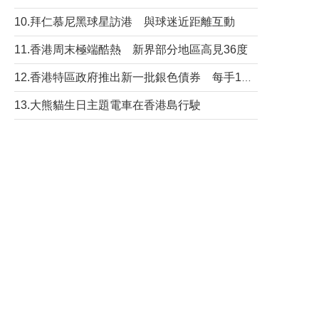
10.拜仁慕尼黑球星訪港 與球迷近距離互動
11.香港周末極端酷熱 新界部分地區高見36度
12.香港特區政府推出新一批銀色債券 每手1萬元保底息4.25厘
13.大熊貓生日主題電車在香港島行駛