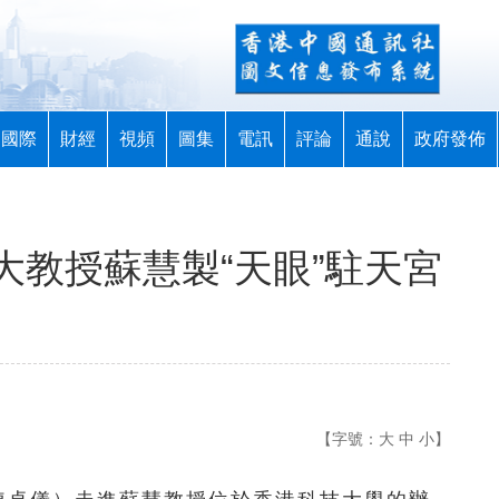
國際
財經
視頻
圖集
電訊
評論
通說
政府發佈
科大教授蘇慧製“天眼”駐天宮
【字號：
大
中
小
】